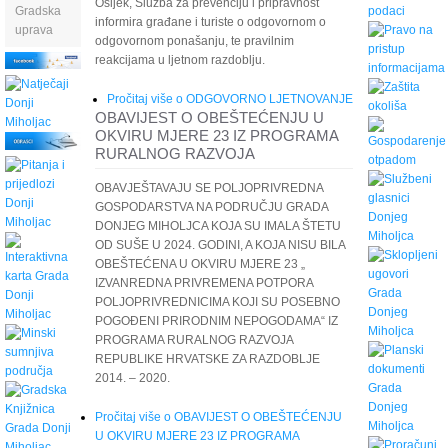
Osijek, Služba za prevenciju i pripravnost
Gradska
informira građane i turiste o odgovornom o
uprava
odgovornom ponašanju, te pravilnim
reakcijama u ljetnom razdoblju.
Pročitaj više
o ODGOVORNO LJETNOVANJE
OBAVIJEST O OBEŠTEĆENJU U
OKVIRU MJERE 23 IZ PROGRAMA
RURALNOG RAZVOJA
OBAVJEŠTAVAJU SE POLJOPRIVREDNA
GOSPODARSTVA NA PODRUČJU GRADA
DONJEG MIHOLJCA KOJA SU IMALA ŠTETU
OD SUŠE U 2024. GODINI, A KOJA NISU BILA
OBEŠTEĆENA U OKVIRU MJERE 23 „
IZVANREDNA PRIVREMENA POTPORA
POLJOPRIVREDNICIMA KOJI SU POSEBNO
POGOĐENI PRIRODNIM NEPOGODAMA“ IZ
PROGRAMA RURALNOG RAZVOJA
REPUBLIKE HRVATSKE ZA RAZDOBLJE
2014. – 2020.
Pročitaj više
o OBAVIJEST O OBEŠTEĆENJU
U OKVIRU MJERE 23 IZ PROGRAMA