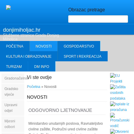
Obrazac pretrage
donjimiholjac.hr
Službene stranice Grada Donjeg
Miholjca
POČETNA
NOVOSTI
GOSPODARSTVO
KULTURA I OBRAZOVANJE
SPORT I REKREACIJA
TURIZAM
DM INFO
Vi ste ovdje
Gradonačelnik
Početna
» Novosti
Gradsko
vijeće
NOVOSTI
Upravni
ODGOVORNO LJETNOVANJE
odjel
Mjesni
Ministarstvo unutarnjih poslova, Ravnateljstvo
odbori
civilne zaštite, Područni ured civilne zaštite