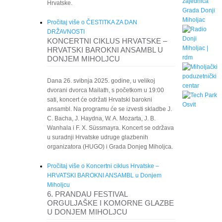
Hrvatske.
Pročitaj više
o ČESTITKA ZA DAN
DRŽAVNOSTI
KONCERTNI CIKLUS HRVATSKE –
HRVATSKI BAROKNI ANSAMBL U
DONJEM MIHOLJCU
Dana 26. svibnja 2025. godine, u velikoj
dvorani dvorca Mailath, s početkom u 19:00
sati, koncert će održati Hrvatski barokni
ansambl. Na programu će se izvesti skladbe J.
C. Bacha, J. Haydna, W. A. Mozarta, J. B.
Wanhala i F. X. Süssmayra. Koncert se održava
u suradnji Hrvatske udruge glazbenih
organizatora (HUGO) i Grada Donjeg Miholjca.
Pročitaj više
o Koncertni ciklus Hrvatske –
HRVATSKI BAROKNI ANSAMBL u Donjem
Miholjcu
6. PRANDAU FESTIVAL
ORGULJAŠKE I KOMORNE GLAZBE
U DONJEM MIHOLJCU