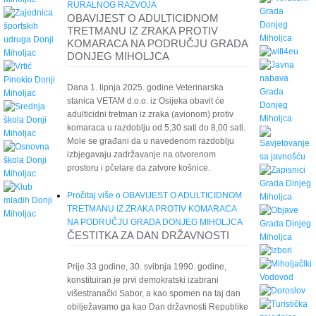
RURALNOG RAZVOJA
OBAVIJEST O ADULTICIDNOM
TRETMANU IZ ZRAKA PROTIV
KOMARACA NA PODRUČJU GRADA
DONJEG MIHOLJCA
Dana 1. lipnja 2025. godine Veterinarska
stanica VETAM d.o.o. iz Osijeka obavit će
adulticidni tretman iz zraka (avionom) protiv
komaraca u razdoblju od 5,30 sati do 8,00 sati.
Mole se građani da u navedenom razdoblju
izbjegavaju zadržavanje na otvorenom
prostoru i pčelare da zatvore košnice.
Pročitaj više
o OBAVIJEST O ADULTICIDNOM
TRETMANU IZ ZRAKA PROTIV KOMARACA
NA PODRUČJU GRADA DONJEG MIHOLJCA
ČESTITKA ZA DAN DRŽAVNOSTI
Prije 33 godine, 30. svibnja 1990. godine,
konstituiran je prvi demokratski izabrani
višestranački Sabor, a kao spomen na taj dan
obilježavamo ga kao Dan državnosti Republike