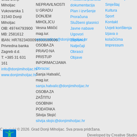
NEPRAVILNOSTI
Smještaj
Miholjac
dokumentacija
7
U GRADU
Kultura
Vukovarska 1
Plan i izvršenje
8
DONJEM
Sport
31540 Donji
Proračuna
9
MIHOLJCU
Kontakt
Miholjac
Službeni glasnici
…
Vesna Miličić
Uvjeti korištenja
OIB: 49744793900
Javne nabave
sljedeća ›
mag.iur.
Izjava o
MB: 2581612
Ugovori
posljednja »
vesna.milicic@donjimiholjac.hr
kolačićima
IBAN: HR7823400091808600006
Zapisnici
OSOBA ZA
Impressum
Privredna banka
Natječaji
PRAVO NA
Zagreb d.d.
Obrasci
PRISTUP
T: +385 31 631
Objave
INFORMACIJAMA
161
Obrazac
info@donjimiholjac.hr
Sanja Hatvalić,
www.donjimiholjac.hr
mag.iur.
sanja.hatvalic@donjimiholjac.hr
OSOBA ZA
ZAŠTITU
OSOBNIH
PODATAKA
Silvija Stojić
silvija.stojic@donjimiholjac.hr
Copyright © 2026. Grad Donji Miholjac. Sva prava pridržana.
Developed by Creative Studio