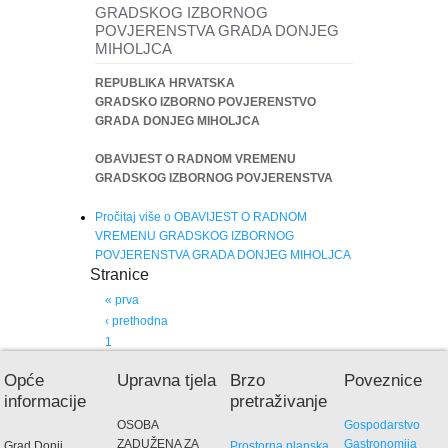
GRADSKOG IZBORNOG
POVJERENSTVA GRADA DONJEG
MIHOLJCA
REPUBLIKA HRVATSKA
GRADSKO IZBORNO POVJERENSTVO
GRADA DONJEG MIHOLJCA
OBAVIJEST O RADNOM VREMENU
GRADSKOG IZBORNOG POVJERENSTVA
Pročitaj više
o OBAVIJEST O RADNOM
VREMENU GRADSKOG IZBORNOG
POVJERENSTVA GRADA DONJEG MIHOLJCA
Stranice
« prva
‹ prethodna
1
2
Opće
Upravna tjela
Brzo
Poveznice
3
informacije
pretraživanje
4
OSOBA
Gospodarstvo
5
ZADUŽENA ZA
Gastronomija
Grad Donji
Prostorna planska
6