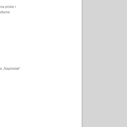
na probe i
ulturne
va „Napredak“