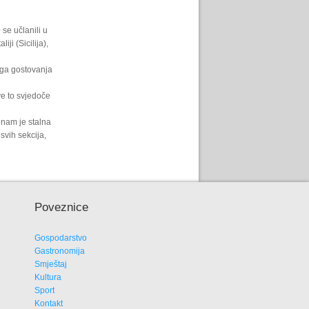
se učlanili u
ji (Sicilija),
uga gostovanja
ve to svjedoče
 nam je stalna
svih sekcija,
Poveznice
Gospodarstvo
Gastronomija
Smještaj
Kultura
Sport
Kontakt