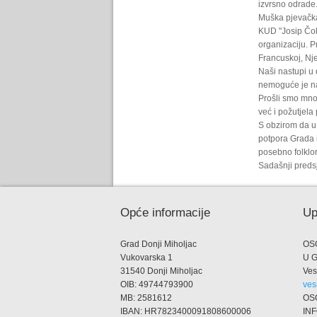
izvrsno odrade
Muška pjevačka 
KUD "Josip Čokl
organizaciju. Pr
Francuskoj, Nje
Naši nastupi u 
nemoguće je nab
Prošli smo mnog
već i požutjela 
S obzirom da u 
potpora Grada i
posebno folklor
Sadašnji predsj
Opće informacije
Up
Grad Donji Miholjac
OS
Vukovarska 1
U 
31540 Donji Miholjac
Ves
OIB: 49744793900
ves
MB: 2581612
OS
IBAN: HR7823400091808600006
IN