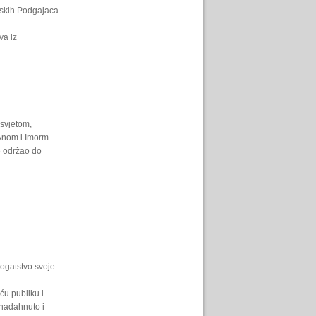
avskih Podgajaca
va iz
osvjetom,
Anom i Imorm
e održao do
bogatstvo svoje
u publiku i
 nadahnuto i