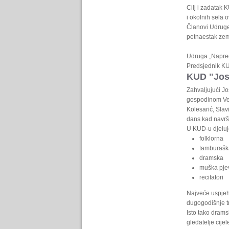
Cilj i zadatak 
i okolnih sela 
Članovi Udruge 
petnaestak zema
Udruga „Napred
Predsjednik KU
KUD "Josi
Zahvaljujući Jo
gospodinom Ven
Kolesarić, Sla
dans kad navrš
U KUD-u djeluje
folklorna
tamburašk
dramska
muška pje
recitatori
Najveće uspjehe
dugogodišnje tr
Isto tako dram
gledatelje cij