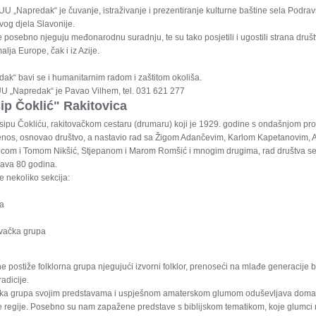
KUU „Napredak“ je čuvanje, istraživanje i prezentiranje kulturne baštine sela Podr
ovog djela Slavonije.
posebno njeguju međonarodnu suradnju, te su tako posjetili i ugostili strana društ
lja Europe, čak i iz Azije.
ak“ bavi se i humanitarnim radom i zaštitom okoliša.
U „Napredak“ je Pavao Vilhem, tel. 031 621 277
p Čoklić" Rakitovica
sipu Čokliću, rakitovačkom cestaru (drumaru) koji je 1929. godine s ondašnjom pr
os, osnovao društvo, a nastavio rad sa Žigom Adančevim, Karlom Kapetanovim, 
vicom i Tomom Nikšić, Stjepanom i Marom Romšić i mnogim drugima, rad društva s
ava 80 godina.
 nekoliko sekcija:
a
vačka grupa
 postiže folklorna grupa njegujući izvorni folklor, prenoseći na mlađe generacije 
adicije.
ska grupa svojim predstavama i uspješnom amaterskom glumom oduševljava domać
ele regije. Posebno su nam zapažene predstave s biblijskom tematikom, koje glumci