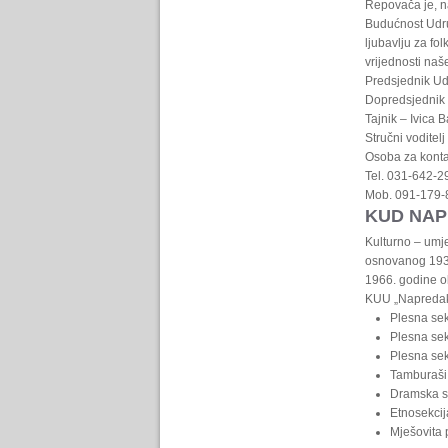
Repovača je, na
Budućnost Udru
ljubavlju za fo
vrijednosti naš
Predsjednik U
Dopredsjednik 
Tajnik – Ivica B
Stručni voditel
Osoba za konta
Tel. 031-642-2
Mob. 091-179-
KUD NA
Kulturno – umj
osnovanog 193
1966. godine o
KUU „Napredak“ 
Plesna sek
Plesna sekc
Plesna sek
Tamburaši
Dramska s
Etnosekcij
Mješovita 