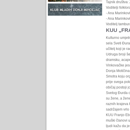
Tajnik društva
Voditelji folklor
- Ana Marinkovi
- Ana Marinkovi
Voditelj tambur
KUU „FR
Kulturno umjetn
sela Sveti Đura
učitelj koji je 
Udruga broji še
dramsku, acape
Vinkovačke jese
Donja Motičina
Smotra koju or
prije svega pok
običaj postoji 
Svetog Đurđa or
su žene, a žene
raznih krajeva 
sadržajem vrlo 
KUU Franjo Ebli
muški članovi u
ljudi kažu da je