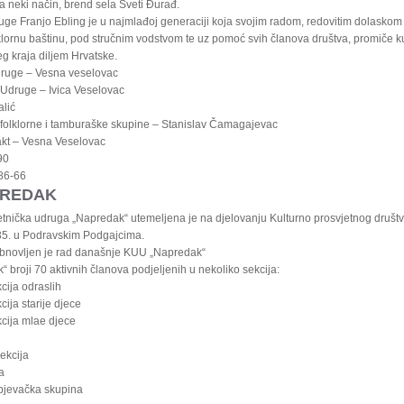
 neki način, brend sela Sveti Đurađ.
ge Franjo Ebling je u najmlađoj generaciji koja svojim radom, redovitim dolaskom 
lklornu baštinu, pod stručnim vodstvom te uz pomoć svih članova društva, promiče k
eg kraja diljem Hrvatske.
druge – Vesna veselovac
Udruge – Ivica Veselovac
alić
j folklorne i tamburaške skupine – Stanislav Čamagajevac
kt – Vesna Veselovac
90
86-66
PREDAK
etnička udruga „Napredak“ utemeljena je na djelovanju Kulturno prosvjetnog društ
5. u Podravskim Podgajcima.
bnovljen je rad današnje KUU „Napredak“
broji 70 aktivnih članova podjeljenih u nekoliko sekcija:
cija odraslih
ija starije djece
cija mlae djece
ekcija
a
pjevačka skupina