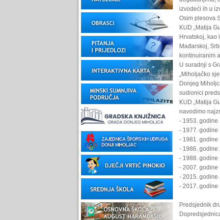
izvodeći ih u i
Osim plesova Sl
KUD „Matija Gu
Hrvatskoj, kao 
Mađarskoj, Srbij
kontinuiranim 
U suradnji s G
„Miholjačko sje
Donjeg Miholjca
sudionici predst
KUD „Matija Gub
navodimo najzn
- 1953. godine
- 1977. godine
- 1981. godine 
- 1986. godine 
- 1988. godine
- 2007. godine
- 2015. godine
- 2017. godine
Predsjednik dru
Dopredsjednica