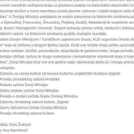
zvornim narodnim nošnjama kraja uz glazbenu pratnju na tradicijskim slavonskim i
avonije društvo u svom repertoaru izvodi pjesme i plesove i ostalih krajeva naše 
bec“ iz Donjeg Miholjca predstavio se svojim plesovima na folklornim smotrama po
i u Njemačkoj, Francuskoj, Švicarskoj, Poljskoj, Austriji, Makedoniji te susjednim z
i, Bosni i Hercegovini i sloveniji. Svojom ljubavlju prema nošnji, tamburici i folkloru
aktivnim radom, na folklornim smotrama postiže značajne rezultate.
radom Donjim Miholjcem i Turističkom zajednicom Grada, KUD organizira Smotru fo
lo“ koja se održava u drugom tjednu srpnja. Gosti ove smotre imaju priliku upoznajti
 kroz nastupe, izložbe, prezentacije, degustacije te gastronomske i druge ponude,
avljaju običaje, kulturu te druge materijalne i nematerijalne vrijednosti kraja iz koj
ec“, Donji Miholjac kroz sve ove godine rada i djelovanja dobio je i mnoga prizna
ačajnija:
 Diplomu za razvoj kulture od saveza Kulturno umjetničkih društava Zagreb
 Povelju prosvjetnog sabora Hrvatske
Plaketu općine Donji Miholjac
Zlatnu plaketu općine Donji Miholjac
 Povelju o dodjeli pečata Grada Donjeg Miholjca
 Diplomu Hrvatskog sabora kulture, Zagreb
 Javnu Zahvalnicu Grada Donjeg Miholjca
 Povelju Hrvatskog sabora Kulture
štva: Elvis Živković
: Ana Marinković