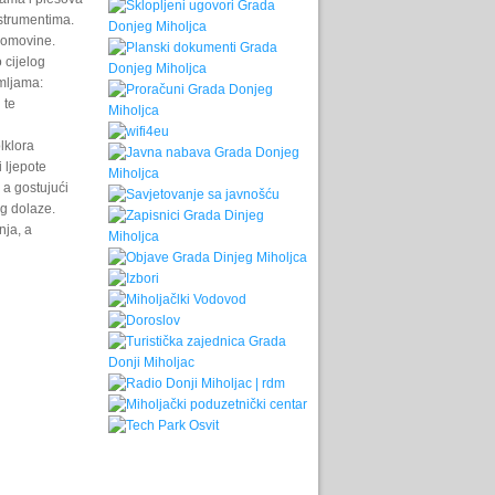
nstrumentima.
domovine.
 cijelog
emljama:
 te
lklora
 ljepote
 a gostujući
eg dolaze.
nja, a