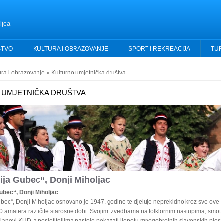
ljca
STVO
KULTURA I OBRAZOVANJE
SPORT I REKREACIJA
TU
ura i obrazovanje
» Kulturno umjetnička društva
 UMJETNIČKA DRUŠTVA
ja Gubec“, Donji Miholjac
bec“, Donji Miholjac
bec“, Donji Miholjac osnovano je 1947. godine te djeluje neprekidno kroz sve ove
0 amatera različite starosne dobi. Svojim izvedbama na folklornim nastupima, smo
lanovi KUD-a posjetiteljima nastoje pokazati ljepotu mnogobrojnih slavonskih pje