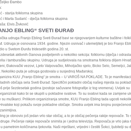
: Željko Đambo
a:
ć - starija folklorna skupina
ć i Marta Sudarić - dječja folklorna skupina
aša: Elvis Živković
ANJO EBLING“ SVETI ĐURAĐ
ička udruga Franjo Ebling Sveti Đurađ bavi se njegovanjem kulturne baštine i folkl
đ. Udruga je osnovana 1934. godine. Njezin osnivač i utemeljitelj je bio Franjo Ebl
radio u Svetom Đurđu tridesetih godina 20. st.
zdesetak aktivnih članova podjeljenih u nekoliko sekcija: folklornu (dječja i odrasla
lla i tamburašku skupinu. Udruga je sudjelovala na smotrama folklora diljem Hrvat
ni, Đakovački vezovi, Ljeto Valpovačko, Miholjačko sjelo, Bicko Selo, Semeljci, Ja
. Nekoliko puta je udruga gostovala u susjednoj Mađarskoj.
ganizira KUU „Franjo Ebling“ je smotra – U VAROŠ NA POKLADE. To je manifestacija
ladnih običaja sela Sveti Đurađ. Specifični pokladni običaj našeg mjesta su pokladn
još prije šezdesetak godina (postoje sačuvane fotografije iz tog vremena). Uvijek su
ganizirali kako bi se skupili u pokladne svatove. To su svatovi kada se zamjene u
 su muškarci. Prilikom organiziranja smotre, KUU Franjo Ebling tada ugosti nekolik
Hrvatske koji pokažu svoje pokladne običaje. Smotra uvijek ima brojnu posjećenost 
zanimljiva.
ng je obnovio još jedan vrlo star običaj, a to je običaj pečenja rakije repovače. To s
druge. Pečenje rakije repovače snimila je i jedna televizija. Repovača je vrlo jaka ra
 u pametnim količinama ljekovita. Naši mještani, vrijedni i čestiti Šokci, ljubitelji su 