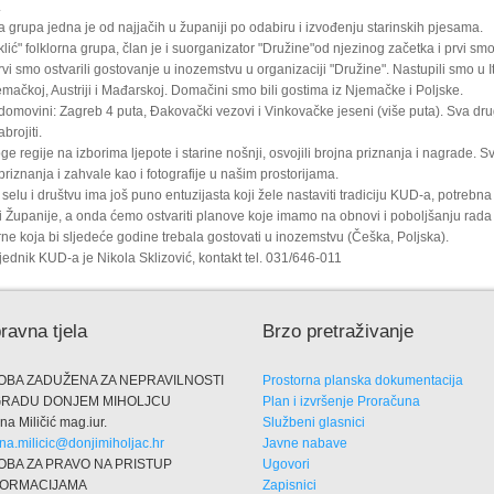
.
grupa jedna je od najjačih u županiji po odabiru i izvođenju starinskih pjesama.
ić" folklorna grupa, član je i suorganizator "Družine"od njezinog začetka i prvi smo 
vi smo ostvarili gostovanje u inozemstvu u organizaciji "Družine". Nastupili smo u Itali
mačkoj, Austriji i Mađarskoj. Domačini smo bili gostima iz Njemačke i Poljske.
domovini: Zagreb 4 puta, Đakovački vezovi i Vinkovačke jeseni (više puta). Sva dr
rojiti.
e regije na izborima ljepote i starine nošnji, osvojili brojna priznanja i nagrade. S
priznanja i zahvale kao i fotografije u našim prostorijama.
selu i društvu ima još puno entuzijasta koji žele nastaviti tradiciju KUD-a, potrebna
 Županije, a onda ćemo ostvariti planove koje imamo na obnovi i poboljšanju rada 
ne koja bi sljedeće godine trebala gostovati u inozemstvu (Češka, Poljska).
ednik KUD-a je Nikola Sklizović, kontakt tel. 031/646-011
ravna tjela
Brzo pretraživanje
OBA ZADUŽENA ZA NEPRAVILNOSTI
Prostorna planska dokumentacija
GRADU DONJEM MIHOLJCU
Plan i izvršenje Proračuna
na Miličić mag.iur.
Službeni glasnici
na.milicic@donjimiholjac.hr
Javne nabave
OBA ZA PRAVO NA PRISTUP
Ugovori
FORMACIJAMA
Zapisnici