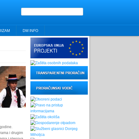
Obrazac pretrage
RIZAM
DM INFO
 godine.
trama i drugim
sama i plesova