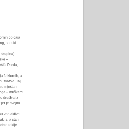
ornih običaja
ing, seoski
 skupina),
ske –
kšić, Darda,
 folklornih, a
i svatovi. Taj
 se mještani
loge – muškarci
o društva iz
jer je svojim
u vrlo aktivni
kija, a stari
dobre rakije.