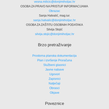
vesna.milicic@donjimiholjac.hr
OSOBA ZA PRAVO NA PRISTUP INFORMACIJAMA
Obrazac
Sanja Hatvalić, mag.iur.
sanja.hatvalic@donjimiholjac.hr
OSOBA ZA ZAŠTITU OSOBNIH PODATAKA
Silvija Stojić
silvija.stojic@donjimiholjac.hr
Brzo pretraživanje
Prostorna planska dokumentacija
Plan i izvršenje Proračuna
Službeni glasnici
Javne nabave
Ugovori
Zapisnici
Natječaji
Obrasci
Objave
Poveznice