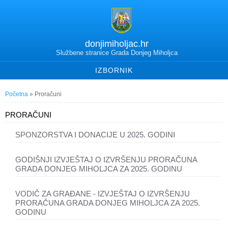
donjimiholjac.hr
Službene stranice Grada Donjeg Miholjca
IZBORNIK
Vi ste ovdje
Početna
» Proračuni
PRORAČUNI
SPONZORSTVA I DONACIJE U 2025. GODINI
GODIŠNJI IZVJEŠTAJ O IZVRŠENJU PRORAČUNA
GRADA DONJEG MIHOLJCA ZA 2025. GODINU
VODIČ ZA GRAĐANE - IZVJEŠTAJ O IZVRŠENJU
PRORAČUNA GRADA DONJEG MIHOLJCA ZA 2025.
GODINU