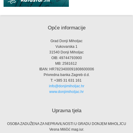
Opće informacije
Grad Donji Miholjac
Vukovarska 1
31540 Donji Miholjac
OIB: 49744793900
MB: 2581612
IBAN: HR7823400091808600006
Privredna banka Zagreb d.d.
T: +385 31 631 161
info@donjimiholjac.hr
www.donjimiholjac.hr
Upravna tjela
OSOBA ZADUŽENA ZA NEPRAVILNOSTI U GRADU DONJEM MIHOLJCU
Vesna Miličić mag.iur.