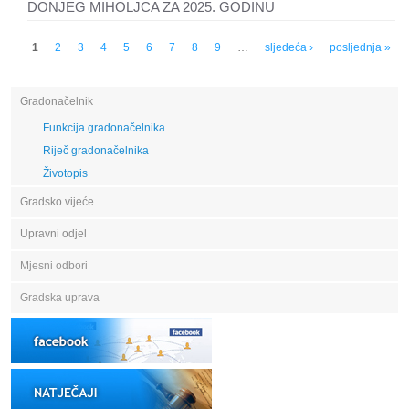
DONJEG MIHOLJCA ZA 2025. GODINU
Stranice
1
2
3
4
5
6
7
8
9
…
sljedeća ›
posljednja »
Gradonačelnik
Funkcija gradonačelnika
Riječ gradonačelnika
Životopis
Gradsko vijeće
Upravni odjel
Mjesni odbori
Gradska uprava