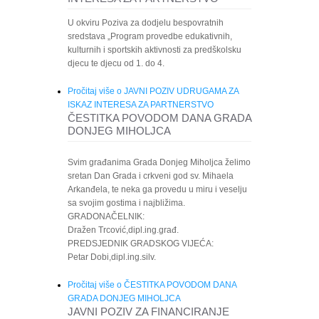
U okviru Poziva za dodjelu bespovratnih
sredstava „Program provedbe edukativnih,
kulturnih i sportskih aktivnosti za predškolsku
djecu te djecu od 1. do 4.
Pročitaj više
o JAVNI POZIV UDRUGAMA ZA
ISKAZ INTERESA ZA PARTNERSTVO
ČESTITKA POVODOM DANA GRADA
DONJEG MIHOLJCA
Svim građanima Grada Donjeg Miholjca želimo
sretan Dan Grada i crkveni god sv. Mihaela
Arkanđela, te neka ga provedu u miru i veselju
sa svojim gostima i najbližima.
GRADONAČELNIK:
Dražen Trcović,dipl.ing.građ.
PREDSJEDNIK GRADSKOG VIJEĆA:
Petar Dobi,dipl.ing.silv.
Pročitaj više
o ČESTITKA POVODOM DANA
GRADA DONJEG MIHOLJCA
JAVNI POZIV ZA FINANCIRANJE