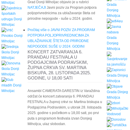
Grad Donji Miholjac objavio je u rubrici
NATJEČAJI
Javni poziv za Program potpora
poljoprivrednicima za ublažavanje šteta od
prirodne nepogode - suše u 2024. godini.
Pročitaj više
o JAVNI POZIV ZA PROGRAM
POTPORA POLJOPRIVREDNICIMA ZA
UBLAŽAVANJE ŠTETA OD PRIRODNE
NEPOGODE SUŠE U 2024. GODINI
KONCERT ZATVARANJA 6.
PRANDAU FESTIVALA U
PODGAJCIMA PODRAVSKIM,
ŽUPNA CRKVA SV. MARTINA
BISKUPA, 28. LISTOPADA 2025.
GODINE, U 18,00 SATI
Ansambl CAMERATA GARESTIN iz Varaždina
održat će koncert zatvaranja 6. PRANDAU
FESTIVALA u župnoj crkvi sv. Martina biskupa u
Podgajcima Podravskim, u utorak 28. listopada
2025. godine s početkom u 18,00 sati, po prvi
puta s programom festivala izvan Donjeg
Miholjca, ulaz slobodan.