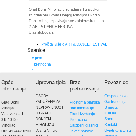
Grad Donji Miholjac u suradnji s Turističkom
zajednicom Grada Donjeg Miholjca i Radia
Donji Miholjac pozivaju sve zainteresirane na
2. ART & DANCE FESTIVAL.
Ulaz slobodan.
Pročitaj više
o ART & DANCE FESTIVAL
Stranice
« prva
‹ prethodna
1
2
Opće
Upravna tjela
Brzo
Poveznice
3
informacije
pretraživanje
4
OSOBA
Gospodarstvo
5
ZADUŽENA ZA
Gastronomija
Grad Donji
Prostorna planska
6
NEPRAVILNOSTI
Smještaj
Miholjac
dokumentacija
7
U GRADU
Kultura
Vukovarska 1
Plan i izvršenje
8
DONJEM
Sport
31540 Donji
Proračuna
9
MIHOLJCU
Kontakt
Miholjac
Službeni glasnici
…
Vesna Miličić
Uvjeti korištenja
OIB: 49744793900
Javne nabave
sljedeća ›