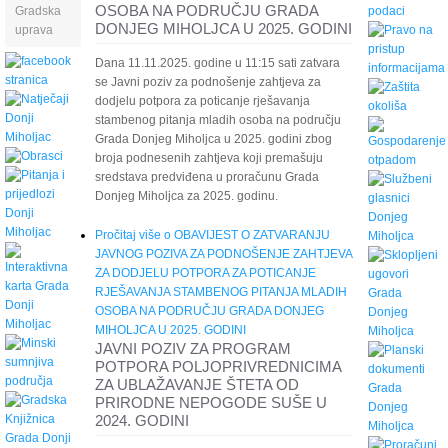
OSOBA NA PODRUČJU GRADA
Gradska
DONJEG MIHOLJCA U 2025. GODINI
uprava
Dana 11.11.2025. godine u 11:15 sati zatvara
se Javni poziv za podnošenje zahtjeva za
dodjelu potpora za poticanje rješavanja
stambenog pitanja mladih osoba na području
Grada Donjeg Miholjca u 2025. godini zbog
broja podnesenih zahtjeva koji premašuju
sredstava predviđena u proračunu Grada
Donjeg Miholjca za 2025. godinu.
Pročitaj više
o OBAVIJEST O ZATVARANJU
JAVNOG POZIVA ZA PODNOŠENJE ZAHTJEVA
ZA DODJELU POTPORA ZA POTICANJE
RJEŠAVANJA STAMBENOG PITANJA MLADIH
OSOBA NA PODRUČJU GRADA DONJEG
MIHOLJCA U 2025. GODINI
JAVNI POZIV ZA PROGRAM
POTPORA POLJOPRIVREDNICIMA
ZA UBLAŽAVANJE ŠTETA OD
PRIRODNE NEPOGODE SUŠE U
2024. GODINI