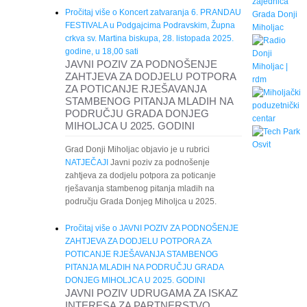
Pročitaj više
o Koncert zatvaranja 6. PRANDAU
FESTIVALA u Podgajcima Podravskim, Župna
crkva sv. Martina biskupa, 28. listopada 2025.
godine, u 18,00 sati
JAVNI POZIV ZA PODNOŠENJE
ZAHTJEVA ZA DODJELU POTPORA
ZA POTICANJE RJEŠAVANJA
STAMBENOG PITANJA MLADIH NA
PODRUČJU GRADA DONJEG
MIHOLJCA U 2025. GODINI
Grad Donji Miholjac objavio je u rubrici
NATJEČAJI
Javni poziv za podnošenje
zahtjeva za dodjelu potpora za poticanje
rješavanja stambenog pitanja mladih na
području Grada Donjeg Miholjca u 2025.
Pročitaj više
o JAVNI POZIV ZA PODNOŠENJE
ZAHTJEVA ZA DODJELU POTPORA ZA
POTICANJE RJEŠAVANJA STAMBENOG
PITANJA MLADIH NA PODRUČJU GRADA
DONJEG MIHOLJCA U 2025. GODINI
JAVNI POZIV UDRUGAMA ZA ISKAZ
INTERESA ZA PARTNERSTVO