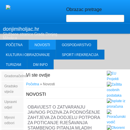
Obrazac pretrage
donjimiholjac.hr
Službene stranice Grada Donjeg
Miholjca
POČETNA
NOVOSTI
GOSPODARSTVO
KULTURA I OBRAZOVANJE
SPORT I REKREACIJA
TURIZAM
DM INFO
Vi ste ovdje
Gradonačelnik
Početna
» Novosti
Gradsko
vijeće
NOVOSTI
Upravni
OBAVIJEST O ZATVARANJU
odjel
JAVNOG POZIVA ZA PODNOŠENJE
ZAHTJEVA ZA DODJELU POTPORA
Mjesni
ZA POTICANJE RJEŠAVANJA
odbori
STAMBENOG PITANJA MLADIH