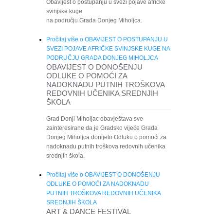
Obavijest o postupanju u svezi pojave afričke
svinjske kuge
na području Grada Donjeg Miholjca.
Pročitaj više
o OBAVIJEST O POSTUPANJU U
SVEZI POJAVE AFRIČKE SVINJSKE KUGE NA
PODRUČJU GRADA DONJEG MIHOLJCA
OBAVIJEST O DONOŠENJU
ODLUKE O POMOĆI ZA
NADOKNADU PUTNIH TROŠKOVA
REDOVNIH UČENIKA SREDNJIH
ŠKOLA
Grad Donji Miholjac obavještava sve
zainteresirane da je Gradsko vijeće Grada
Donjeg Miholjca donijelo Odluku o pomoći za
nadoknadu putnih troškova redovnih učenika
srednjih škola.
Pročitaj više
o OBAVIJEST O DONOŠENJU
ODLUKE O POMOĆI ZA NADOKNADU
PUTNIH TROŠKOVA REDOVNIH UČENIKA
SREDNJIH ŠKOLA
ART & DANCE FESTIVAL