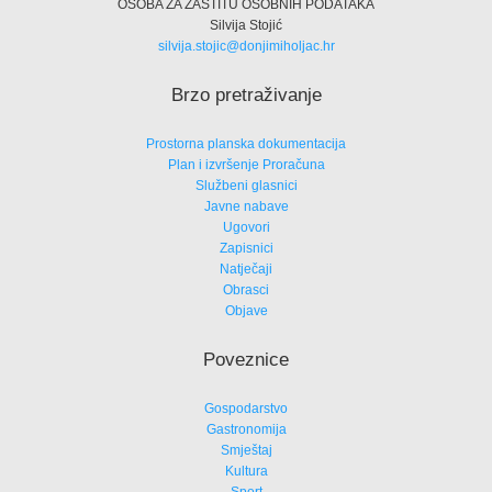
OSOBA ZA ZAŠTITU OSOBNIH PODATAKA
Silvija Stojić
silvija.stojic@donjimiholjac.hr
Brzo pretraživanje
Prostorna planska dokumentacija
Plan i izvršenje Proračuna
Službeni glasnici
Javne nabave
Ugovori
Zapisnici
Natječaji
Obrasci
Objave
Poveznice
Gospodarstvo
Gastronomija
Smještaj
Kultura
Sport