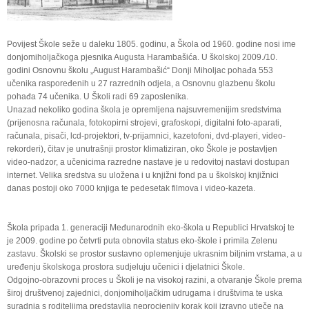
Povijest Škole seže u daleku 1805. godinu, a Škola od 1960. godine nosi ime
donjomiholjačkoga pjesnika Augusta Harambašića. U školskoj 2009./10.
godini Osnovnu školu „August Harambašić“ Donji Miholjac pohađa 553
učenika raspoređenih u 27 razrednih odjela, a Osnovnu glazbenu školu
pohađa 74 učenika. U Školi radi 69 zaposlenika.
Unazad nekoliko godina škola je opremljena najsuvremenijim sredstvima
(prijenosna računala, fotokopirni strojevi, grafoskopi, digitalni foto-aparati,
računala, pisači, lcd-projektori, tv-prijamnici, kazetofoni, dvd-playeri, video-
rekorderi), čitav je unutrašnji prostor klimatiziran, oko Škole je postavljen
video-nadzor, a učenicima razredne nastave je u redovitoj nastavi dostupan
internet. Velika sredstva su uložena i u knjižni fond pa u školskoj knjižnici
danas postoji oko 7000 knjiga te pedesetak filmova i video-kazeta.
Škola pripada 1. generaciji Međunarodnih eko-škola u Republici Hrvatskoj te
je 2009. godine po četvrti puta obnovila status eko-škole i primila Zelenu
zastavu. Školski se prostor sustavno oplemenjuje ukrasnim biljnim vrstama, a u
uređenju školskoga prostora sudjeluju učenici i djelatnici Škole.
Odgojno-obrazovni proces u Školi je na visokoj razini, a otvaranje Škole prema
široj društvenoj zajednici, donjomiholjačkim udrugama i društvima te uska
suradnja s roditeljima predstavlja neprocjenjiv korak koji izravno utječe na