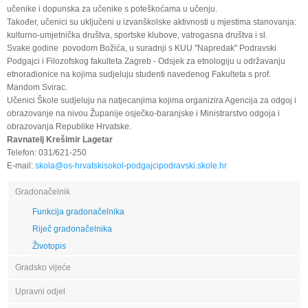
učenike i dopunska za učenike s poteškoćama u učenju.
Također, učenici su uključeni u izvanškolske aktivnosti u mjestima stanovanja:
kulturno-umjetnička društva, sportske klubove, vatrogasna društva i sl.
Svake godine povodom Božića, u suradnji s KUU "Napredak" Podravski
Podgajci i Filozofskog fakulteta Zagreb - Odsjek za etnologiju u održavanju
etnoradionice na kojima sudjeluju studenti navedenog Fakulteta s prof.
Mandom Svirac.
Učenici Škole sudjeluju na natjecanjima kojima organizira Agencija za odgoj i
obrazovanje na nivou Županije osječko-baranjske i Ministrarstvo odgoja i
obrazovanja Republike Hrvatske.
Ravnatelj Krešimir Lagetar
Telefon: 031/621-250
E-mail:
skola@os-hrvatskisokol-podgajcipodravski.skole.hr
Gradonačelnik
Funkcija gradonačelnika
Riječ gradonačelnika
Životopis
Gradsko vijeće
Upravni odjel