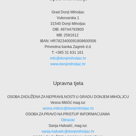
Grad Donji Miholjac
Vukovarska 1
31540 Donji Miholjac
OIB: 49744793900
MB: 2581612
IBAN: HR7823400091808600006
Privredna banka Zagreb d.d.
T: +385 31 631 161
info@donjimiholjac.hr
www.donjimiholjac.hr
Upravna tjela
OSOBA ZADUŽENA ZA NEPRAVILNOSTI U GRADU DONJEM MIHOLJCU
Vesna Miličić mag.iur.
vesna.milicic@donjimiholjac.hr
OSOBA ZA PRAVO NA PRISTUP INFORMACIJAMA
Obrazac
Sanja Hatvalić, mag.iur.
sanja.hatvalic@donjimiholjac.hr