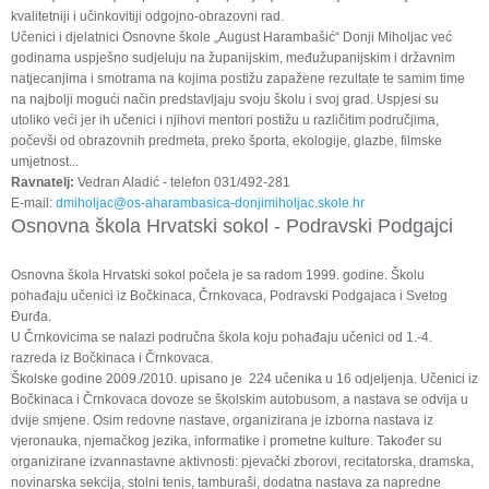
kvalitetniji i učinkovitiji odgojno-obrazovni rad.
Učenici i djelatnici Osnovne škole „August Harambašić“ Donji Miholjac već
godinama uspješno sudjeluju na županijskim, međužupanijskim i državnim
natjecanjima i smotrama na kojima postižu zapažene rezultate te samim time
na najbolji mogući način predstavljaju svoju školu i svoj grad. Uspjesi su
utoliko veći jer ih učenici i njihovi mentori postižu u različitim područjima,
počevši od obrazovnih predmeta, preko športa, ekologije, glazbe, filmske
umjetnost...
Ravnatelj:
Vedran Aladić - telefon 031/492-281
E-mail:
dmiholjac@os-aharambasica-donjimiholjac.skole.hr
Osnovna škola Hrvatski sokol - Podravski Podgajci
Osnovna škola Hrvatski sokol počela je sa radom 1999. godine. Školu
pohađaju učenici iz Bočkinaca, Črnkovaca, Podravski Podgajaca i Svetog
Đurđa.
U Črnkovicima se nalazi područna škola koju pohađaju učenici od 1.-4.
razreda iz Bočkinaca i Črnkovaca.
Školske godine 2009./2010. upisano je 224 učenika u 16 odjeljenja. Učenici iz
Bočkinaca i Črnkovaca dovoze se školskim autobusom, a nastava se odvija u
dvije smjene. Osim redovne nastave, organizirana je izborna nastava iz
vjeronauka, njemačkog jezika, informatike i prometne kulture. Također su
organizirane izvannastavne aktivnosti: pjevački zborovi, recitatorska, dramska,
novinarska sekcija, stolni tenis, tamburaši, dodatna nastava za napredne