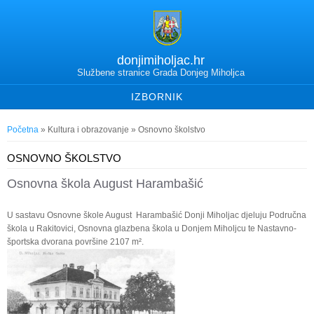
donjimiholjac.hr
Službene stranice Grada Donjeg Miholjca
IZBORNIK
Vi ste ovdje
Početna
»
Kultura i obrazovanje
» Osnovno školstvo
OSNOVNO ŠKOLSTVO
Osnovna škola August Harambašić
U sastavu Osnovne škole August Harambašić Donji Miholjac djeluju Područna
škola u Rakitovici, Osnovna glazbena škola u Donjem Miholjcu te Nastavno-
športska dvorana površine 2107 m².