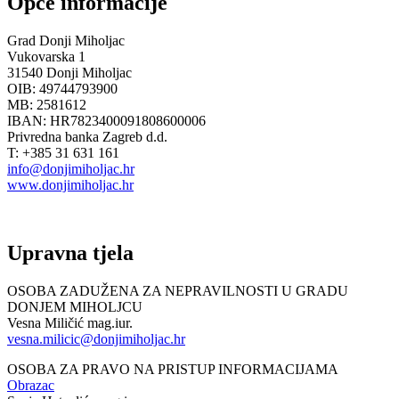
Opće informacije
Grad Donji Miholjac
Vukovarska 1
31540 Donji Miholjac
OIB: 49744793900
MB: 2581612
IBAN: HR7823400091808600006
Privredna banka Zagreb d.d.
T: +385 31 631 161
info@donjimiholjac.hr
www.donjimiholjac.hr
Upravna tjela
OSOBA ZADUŽENA ZA NEPRAVILNOSTI U GRADU
DONJEM MIHOLJCU
Vesna Miličić mag.iur.
vesna.milicic@donjimiholjac.hr
OSOBA ZA PRAVO NA PRISTUP INFORMACIJAMA
Obrazac