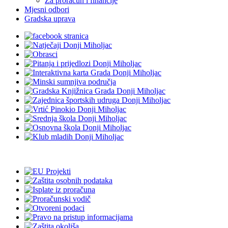
Za proračun i financije
Mjesni odbori
Gradska uprava