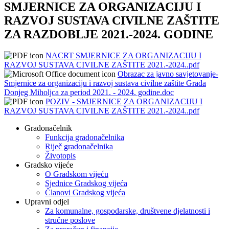
SMJERNICE ZA ORGANIZACIJU I
RAZVOJ SUSTAVA CIVILNE ZAŠTITE
ZA RAZDOBLJE 2021.-2024. GODINE
NACRT SMJERNICE ZA ORGANIZACIJU I
RAZVOJ SUSTAVA CIVILNE ZAŠTITE 2021.-2024..pdf
Obrazac za javno savjetovanje-
Smjernice za organizaciju i razvoj sustava civilne zaštite Grada
Donjeg Miholjca za period 2021. - 2024. godine.doc
POZIV - SMJERNICE ZA ORGANIZACIJU I
RAZVOJ SUSTAVA CIVILNE ZAŠTITE 2021.-2024..pdf
Gradonačelnik
Funkcija gradonačelnika
Riječ gradonačelnika
Životopis
Gradsko vijeće
O Gradskom vijeću
Sjednice Gradskog vijeća
Članovi Gradskog vijeća
Upravni odjel
Za komunalne, gospodarske, društvene djelatnosti i
stručne poslove