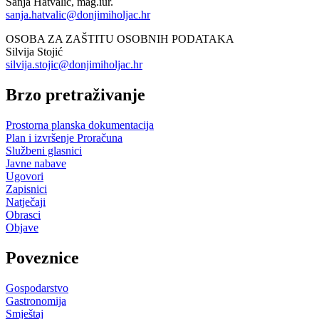
Sanja Hatvalić, mag.iur.
sanja.hatvalic@donjimiholjac.hr
OSOBA ZA ZAŠTITU OSOBNIH PODATAKA
Silvija Stojić
silvija.stojic@donjimiholjac.hr
Brzo pretraživanje
Prostorna planska dokumentacija
Plan i izvršenje Proračuna
Službeni glasnici
Javne nabave
Ugovori
Zapisnici
Natječaji
Obrasci
Objave
Poveznice
Gospodarstvo
Gastronomija
Smještaj