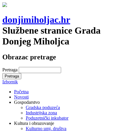
donjimiholjac.hr
Službene stranice Grada
Donjeg Miholjca
Obrazac pretrage
Pretraga
Izbornik
Početna
Novosti
Gospodarstvo
Gradska poduzeća
Industrijska zona
Poduzetnički inkubator
Kultura i obrazovanje
Kulturno umj. društva