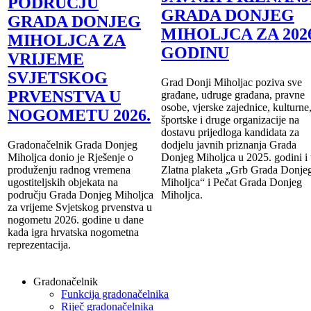
PODRUČJU
GRADA DONJEG
GRADA DONJEG
MIHOLJCA ZA 2026
MIHOLJCA ZA
GODINU
VRIJEME
SVJETSKOG
Grad Donji Miholjac poziva sve
PRVENSTVA U
građane, udruge građana, pravne
osobe, vjerske zajednice, kulturne
NOGOMETU 2026.
športske i druge organizacije na
dostavu prijedloga kandidata za
Gradonačelnik Grada Donjeg
dodjelu javnih priznanja Grada
Miholjca donio je Rješenje o
Donjeg Miholjca u 2025. godini i 
produženju radnog vremena
Zlatna plaketa „Grb Grada Donje
ugostiteljskih objekata na
Miholjca“ i Pečat Grada Donjeg
području Grada Donjeg Miholjca
Miholjca.
za vrijeme Svjetskog prvenstva u
nogometu 2026. godine u dane
kada igra hrvatska nogometna
reprezentacija.
Gradonačelnik
Funkcija gradonačelnika
Riječ gradonačelnika