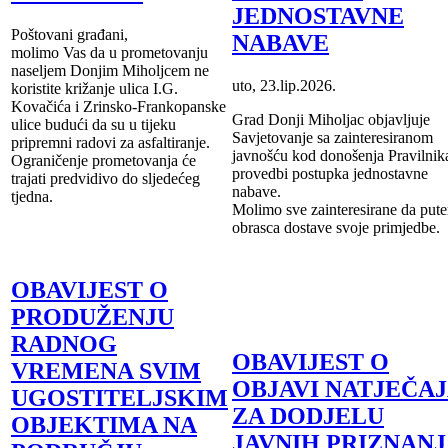
JEDNOSTAVNE
Poštovani građani,
NABAVE
molimo Vas da u prometovanju
naseljem Donjim Miholjcem ne
uto, 23.lip.2026.
koristite križanje ulica I.G.
Kovačića i Zrinsko-Frankopanske
Grad Donji Miholjac objavljuje
ulice budući da su u tijeku
Savjetovanje sa zainteresiranom
pripremni radovi za asfaltiranje.
javnošću kod donošenja Pravilnik
Ograničenje prometovanja će
provedbi postupka jednostavne
trajati predvidivo do sljedećeg
nabave.
tjedna.
Molimo sve zainteresirane da put
obrasca dostave svoje primjedbe.
OBAVIJEST O
PRODUŽENJU
RADNOG
OBAVIJEST O
VREMENA SVIM
OBJAVI NATJEČA
UGOSTITELJSKIM
ZA DODJELU
OBJEKTIMA NA
JAVNIH PRIZNAN