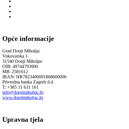
Opće informacije
Grad Donji Miholjac
Vukovarska 1
31540 Donji Miholjac
OIB: 49744793900
MB: 2581612
IBAN: HR7823400091808600006
Privredna banka Zagreb d.d.
T: +385 31 631 161
info@donjimiholjac.hr
www.donjimiholjac.hr
Upravna tjela