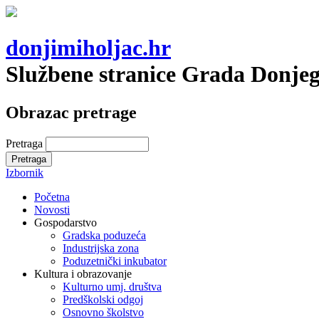
donjimiholjac.hr
Službene stranice Grada Donje
Obrazac pretrage
Pretraga
Izbornik
Početna
Novosti
Gospodarstvo
Gradska poduzeća
Industrijska zona
Poduzetnički inkubator
Kultura i obrazovanje
Kulturno umj. društva
Predškolski odgoj
Osnovno školstvo