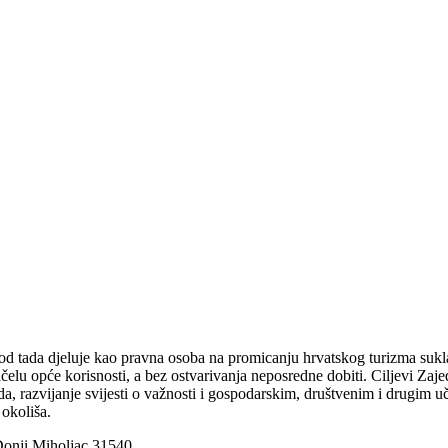
 od tada djeluje kao pravna osoba na promicanju hrvatskog turizma su
čelu opće korisnosti, a bez ostvarivanja neposredne dobiti. Ciljevi Zaje
a, razvijanje svijesti o važnosti i gospodarskim, društvenim i drugim uč
 okoliša.
 Donji Miholjac 31540