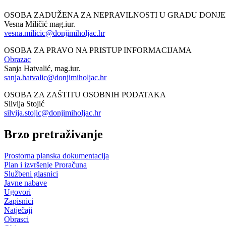
OSOBA ZADUŽENA ZA NEPRAVILNOSTI U GRADU DONJ
Vesna Miličić mag.iur.
vesna.milicic@donjimiholjac.hr
OSOBA ZA PRAVO NA PRISTUP INFORMACIJAMA
Obrazac
Sanja Hatvalić, mag.iur.
sanja.hatvalic@donjimiholjac.hr
OSOBA ZA ZAŠTITU OSOBNIH PODATAKA
Silvija Stojić
silvija.stojic@donjimiholjac.hr
Brzo pretraživanje
Prostorna planska dokumentacija
Plan i izvršenje Proračuna
Službeni glasnici
Javne nabave
Ugovori
Zapisnici
Natječaji
Obrasci