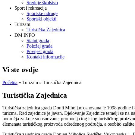
Srednje školstvo
Sport i rekreacija
Sportske udruge
Sportski objekti
Turizam
Turistička Zajednica
DM INFO
Statut grada
Položaj grada
Povijest grada
Kontakt informacije
Vi ste ovdje
Početna
»
Turizam
» Turistička Zajednica
Turistička Zajednica
Turistička zajednica grada Donji Miholjac osnovana je 1998.godine i
turizma. Rad zajednice je javan. Djelovanje Zajednice temelji se na na
područja za koje su osnovane, promocija tog istog turističkog proizvod
elemenata turističkog proizvoda određenog područja, a osobito zaštite
Turistička zajednica grada Donjeg Miholjca Sjedište: Vukovarska 1,