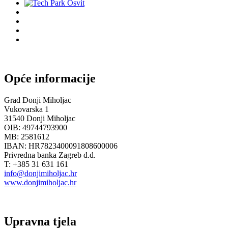
Opće informacije
Grad Donji Miholjac
Vukovarska 1
31540 Donji Miholjac
OIB: 49744793900
MB: 2581612
IBAN: HR7823400091808600006
Privredna banka Zagreb d.d.
T: +385 31 631 161
info@donjimiholjac.hr
www.donjimiholjac.hr
Upravna tjela