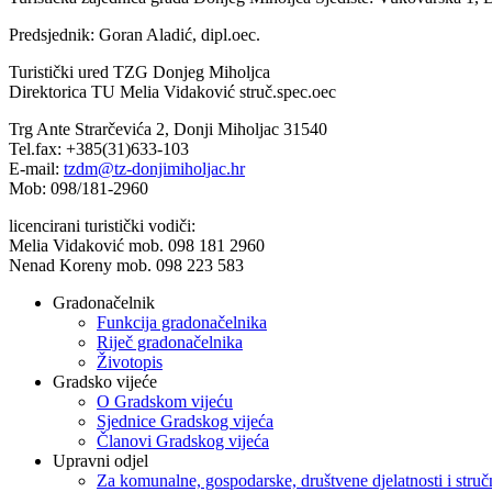
Predsjednik: Goran Aladić, dipl.oec.
Turistički ured TZG Donjeg Miholjca
Direktorica TU Melia Vidaković struč.spec.oec
Trg Ante Strarčevića 2, Donji Miholjac 31540
Tel.fax: +385(31)633-103
E-mail:
tzdm@tz-donjimiholjac.hr
Mob: 098/181-2960
licencirani turistički vodiči:
Melia Vidaković mob. 098 181 2960
Nenad Koreny mob. 098 223 583
Gradonačelnik
Funkcija gradonačelnika
Riječ gradonačelnika
Životopis
Gradsko vijeće
O Gradskom vijeću
Sjednice Gradskog vijeća
Članovi Gradskog vijeća
Upravni odjel
Za komunalne, gospodarske, društvene djelatnosti i stru