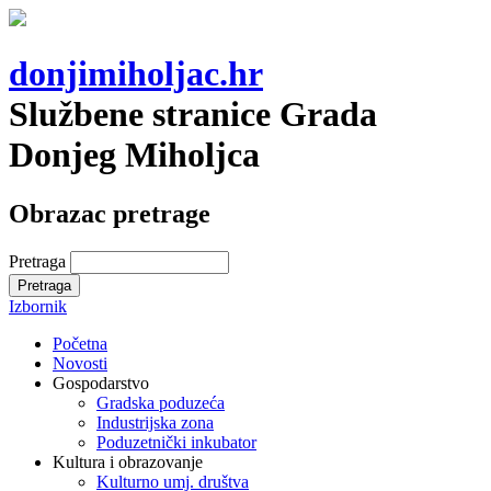
donjimiholjac.hr
Službene stranice Grada
Donjeg Miholjca
Obrazac pretrage
Pretraga
Izbornik
Početna
Novosti
Gospodarstvo
Gradska poduzeća
Industrijska zona
Poduzetnički inkubator
Kultura i obrazovanje
Kulturno umj. društva