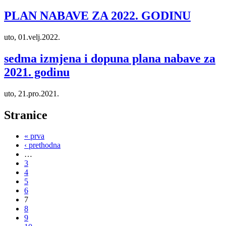
PLAN NABAVE ZA 2022. GODINU
uto, 01.velj.2022.
sedma izmjena i dopuna plana nabave za
2021. godinu
uto, 21.pro.2021.
Stranice
« prva
‹ prethodna
…
3
4
5
6
7
8
9