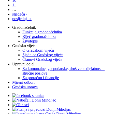
10
11
…
sljedeća ›
posljednja »
Gradonačelnik
Funkcija gradonačelnika
Riječ gradonačelnika
Životopis
Gradsko vijeće
O Gradskom vijeću
Sjednice Gradskog vijeća
Članovi Gradskog vijeća
Upravni odjel
Za komunalne, gospodarske, društvene djelatnosti i
stručne poslove
Za proračun i financije
Mjesni odbori
Gradska uprava