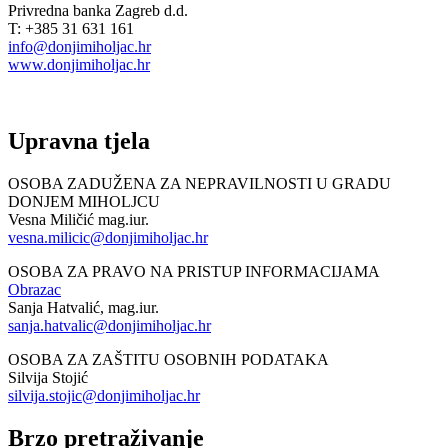
Privredna banka Zagreb d.d.
T: +385 31 631 161
info@donjimiholjac.hr
www.donjimiholjac.hr
Upravna tjela
OSOBA ZADUŽENA ZA NEPRAVILNOSTI U GRADU
DONJEM MIHOLJCU
Vesna Miličić mag.iur.
vesna.milicic@donjimiholjac.hr
OSOBA ZA PRAVO NA PRISTUP INFORMACIJAMA
Obrazac
Sanja Hatvalić, mag.iur.
sanja.hatvalic@donjimiholjac.hr
OSOBA ZA ZAŠTITU OSOBNIH PODATAKA
Silvija Stojić
silvija.stojic@donjimiholjac.hr
Brzo pretraživanje