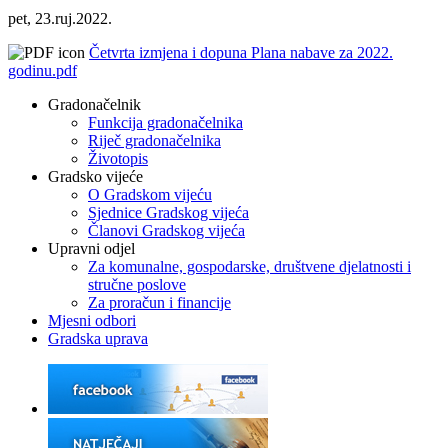
pet, 23.ruj.2022.
Četvrta izmjena i dopuna Plana nabave za 2022.
godinu.pdf
Gradonačelnik
Funkcija gradonačelnika
Riječ gradonačelnika
Životopis
Gradsko vijeće
O Gradskom vijeću
Sjednice Gradskog vijeća
Članovi Gradskog vijeća
Upravni odjel
Za komunalne, gospodarske, društvene djelatnosti i
stručne poslove
Za proračun i financije
Mjesni odbori
Gradska uprava