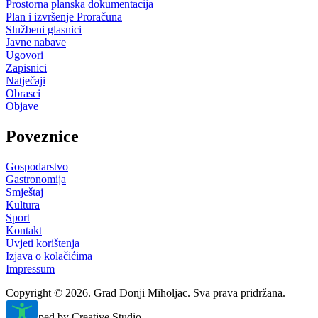
Prostorna planska dokumentacija
Plan i izvršenje Proračuna
Službeni glasnici
Javne nabave
Ugovori
Zapisnici
Natječaji
Obrasci
Objave
Poveznice
Gospodarstvo
Gastronomija
Smještaj
Kultura
Sport
Kontakt
Uvjeti korištenja
Izjava o kolačićima
Impressum
Copyright © 2026. Grad Donji Miholjac. Sva prava pridržana.
Developed by Creative Studio