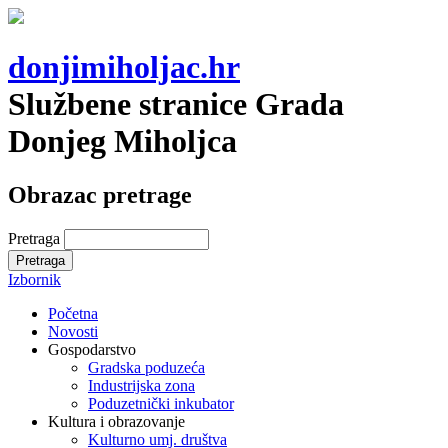
donjimiholjac.hr
Službene stranice Grada
Donjeg Miholjca
Obrazac pretrage
Pretraga
Izbornik
Početna
Novosti
Gospodarstvo
Gradska poduzeća
Industrijska zona
Poduzetnički inkubator
Kultura i obrazovanje
Kulturno umj. društva