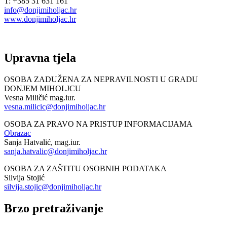
T: +385 31 631 161
info@donjimiholjac.hr
www.donjimiholjac.hr
Upravna tjela
OSOBA ZADUŽENA ZA NEPRAVILNOSTI U GRADU
DONJEM MIHOLJCU
Vesna Miličić mag.iur.
vesna.milicic@donjimiholjac.hr
OSOBA ZA PRAVO NA PRISTUP INFORMACIJAMA
Obrazac
Sanja Hatvalić, mag.iur.
sanja.hatvalic@donjimiholjac.hr
OSOBA ZA ZAŠTITU OSOBNIH PODATAKA
Silvija Stojić
silvija.stojic@donjimiholjac.hr
Brzo pretraživanje