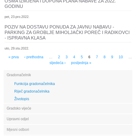
OSMA IZMJENA I DOPUNA PLANA NABAVE ZA 2022.
GODINU
pet, 23.pro.2022.
POZIV NA DOSTAVU PONUDA ZA JAVNU NABAVU -
PARKING ZA GROBLJE MIHOLJAČKI POREČ I RADIKOVCI
- ISPRAVNA KLASA
uto, 29.stu.2022.
Stranice
« prva
‹ prethodna
…
2
3
4
5
6
7
8
9
10
…
sljedeća ›
posljednja »
Gradonačelnik
Funkcija gradonačelnika
Riječ gradonačelnika
Životopis
Gradsko vijeće
Upravni odjel
Mjesni odbori