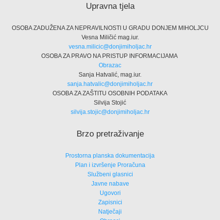
Upravna tjela
OSOBA ZADUŽENA ZA NEPRAVILNOSTI U GRADU DONJEM MIHOLJCU
Vesna Miličić mag.iur.
vesna.milicic@donjimiholjac.hr
OSOBA ZA PRAVO NA PRISTUP INFORMACIJAMA
Obrazac
Sanja Hatvalić, mag.iur.
sanja.hatvalic@donjimiholjac.hr
OSOBA ZA ZAŠTITU OSOBNIH PODATAKA
Silvija Stojić
silvija.stojic@donjimiholjac.hr
Brzo pretraživanje
Prostorna planska dokumentacija
Plan i izvršenje Proračuna
Službeni glasnici
Javne nabave
Ugovori
Zapisnici
Natječaji