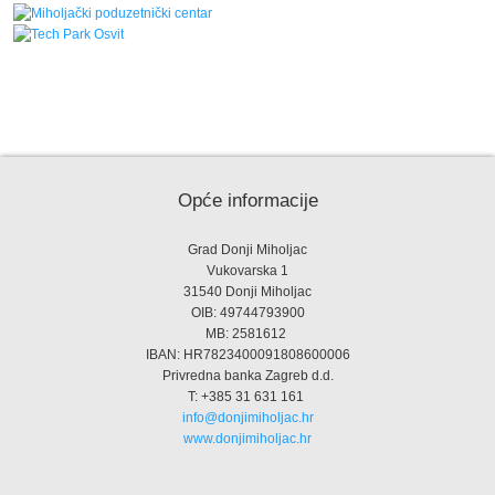
Opće informacije
Grad Donji Miholjac
Vukovarska 1
31540 Donji Miholjac
OIB: 49744793900
MB: 2581612
IBAN: HR7823400091808600006
Privredna banka Zagreb d.d.
T: +385 31 631 161
info@donjimiholjac.hr
www.donjimiholjac.hr