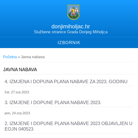
donjimiholjac.hr
Službene stranice Grada Donjeg Miholjca
IZBORNIK
Vi ste ovdje
Početna
» Javna nabava
JAVNA NABAVA
4. IZMJENA I DOPUNA PLANA NABAVE ZA 2023. GODINU
čet, 27.srp.2023.
3. IZMJENE I DOPUNE PLANA NABAVE 2023.
pon, 24.srp.2023.
2. IZMJENE I DOPUNE PLANA NABAVE 2023 OBJAVLJEN U
EOJN 040523