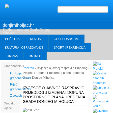
Obrazac pretrage
donjimiholjac.hr
Službene stranice Grada Donjeg
Miholjca
POČETNA
NOVOSTI
GOSPODARSTVO
KULTURA I OBRAZOVANJE
SPORT I REKREACIJA
TURIZAM
DM INFO
Gradonačelnik
Vi ste ovdje
Početna
» Izvješće o javnoj raspravi o Prijedlogu
Izmjena i dopuna Prostornog plana uredenja
Funkcija
Grada Donjeg Miholjca
gradonačelnika
Riječ
IZVJEŠĆE O JAVNOJ RASPRAVI O
gradonačelnika
PRIJEDLOGU IZMJENA I DOPUNA
Životopis
PROSTORNOG PLANA UREDENJA
GRADA DONJEG MIHOLJCA
Gradsko
vijeće