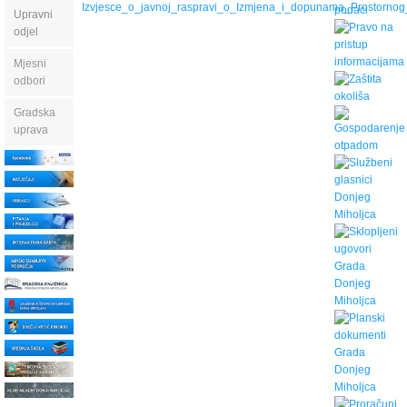
Izvjesce_o_javnoj_raspravi_o_Izmjena_i_dopunama_Prostornog
Upravni
odjel
Mjesni
odbori
Gradska
uprava