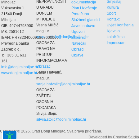
NEPRAVILNOSTI
Smještaj
Miholjac
dokumentacija
U GRADU
Kultura
Vukovarska 1
Plan i izvršenje
DONJEM
Sport
31540 Donji
Proračuna
MIHOLJCU
Kontakt
Miholjac
Službeni glasnici
Vesna Miličić
Uvjeti korištenja
OIB: 49744793900
Javne nabave
mag.iur.
Izjava o
MB: 2581612
Ugovori
vesna.milicic@donjimiholjac.hr
kolačićima
IBAN: HR7823400091808600006
Zapisnici
OSOBA ZA
Impressum
Privredna banka
Natječaji
PRAVO NA
Zagreb d.d.
Obrasci
PRISTUP
T: +385 31 631
Objave
INFORMACIJAMA
161
Obrazac
info@donjimiholjac.hr
Sanja Hatvalić,
www.donjimiholjac.hr
mag.iur.
sanja.hatvalic@donjimiholjac.hr
OSOBA ZA
ZAŠTITU
OSOBNIH
PODATAKA
Silvija Stojić
silvija.stojic@donjimiholjac.hr
Copyright © 2026. Grad Donji Miholjac. Sva prava pridržana.
Developed by Creative Studio