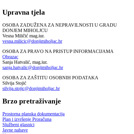
Upravna tjela
OSOBA ZADUŽENA ZA NEPRAVILNOSTI U GRADU
DONJEM MIHOLJCU
Vesna Miličić mag.iur.
vesna.milicic@donjimiholjac.hr
OSOBA ZA PRAVO NA PRISTUP INFORMACIJAMA
Obrazac
Sanja Hatvalić, mag.iur.
sanja.hatvalic@donjimiholjac.hr
OSOBA ZA ZAŠTITU OSOBNIH PODATAKA
Silvija Stojić
silvija.stojic@donjimiholjac.hr
Brzo pretraživanje
Prostorna planska dokumentacija
Plan i izvršenje Proračuna
Službeni glasnici
Javne nabave