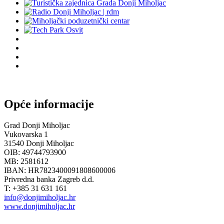
Opće informacije
Grad Donji Miholjac
Vukovarska 1
31540 Donji Miholjac
OIB: 49744793900
MB: 2581612
IBAN: HR7823400091808600006
Privredna banka Zagreb d.d.
T: +385 31 631 161
info@donjimiholjac.hr
www.donjimiholjac.hr