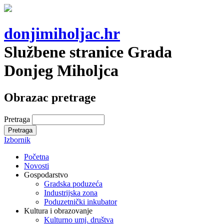
donjimiholjac.hr
Službene stranice Grada
Donjeg Miholjca
Obrazac pretrage
Pretraga
Izbornik
Početna
Novosti
Gospodarstvo
Gradska poduzeća
Industrijska zona
Poduzetnički inkubator
Kultura i obrazovanje
Kulturno umj. društva