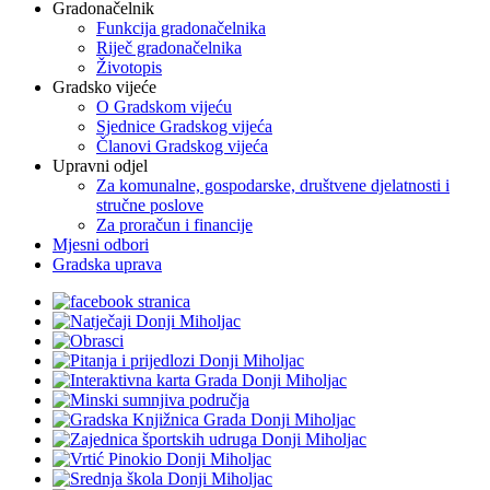
Gradonačelnik
Funkcija gradonačelnika
Riječ gradonačelnika
Životopis
Gradsko vijeće
O Gradskom vijeću
Sjednice Gradskog vijeća
Članovi Gradskog vijeća
Upravni odjel
Za komunalne, gospodarske, društvene djelatnosti i
stručne poslove
Za proračun i financije
Mjesni odbori
Gradska uprava