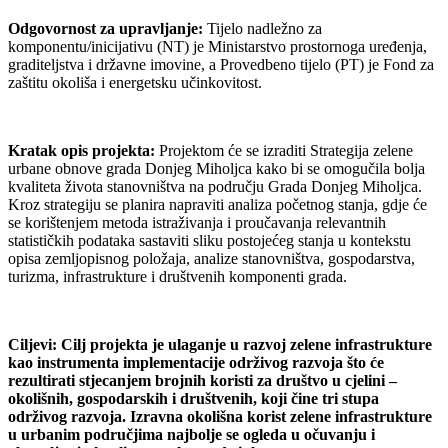
Odgovornost za upravljanje:
Tijelo nadležno za
komponentu/inicijativu (NT) je Ministarstvo prostornoga uređenja,
graditeljstva i državne imovine, a Provedbeno tijelo (PT) je Fond za
zaštitu okoliša i energetsku učinkovitost.
Kratak opis projekta:
Projektom će se izraditi Strategija zelene
urbane obnove grada Donjeg Miholjca kako bi se omogučila bolja
kvaliteta života stanovništva na području Grada Donjeg Miholjca.
Kroz strategiju se planira napraviti analiza početnog stanja, gdje će
se korištenjem metoda istraživanja i proučavanja relevantnih
statističkih podataka sastaviti sliku postojećeg stanja u kontekstu
opisa zemljopisnog položaja, analize stanovništva, gospodarstva,
turizma, infrastrukture i društvenih komponenti grada.
Ciljevi:
Cilj projekta je ulaganje u razvoj zelene infrastrukture
kao instrumenta implementacije održivog razvoja što će
rezultirati stjecanjem brojnih koristi za društvo u cjelini –
okolišnih, gospodarskih i društvenih, koji čine tri stupa
održivog razvoja. Izravna okolišna korist zelene infrastrukture
u urbanim područjima najbolje se ogleda u očuvanju i