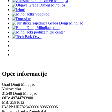
Opće informacije
Grad Donji Miholjac
Vukovarska 1
31540 Donji Miholjac
OIB: 49744793900
MB: 2581612
IBAN: HR7823400091808600006
Privredna banka Zagreb d.d.