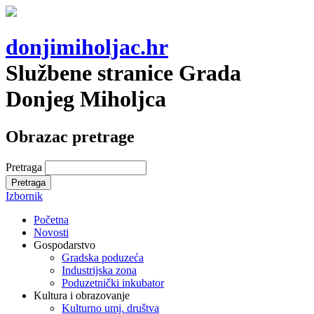
donjimiholjac.hr
Službene stranice Grada
Donjeg Miholjca
Obrazac pretrage
Pretraga
Izbornik
Početna
Novosti
Gospodarstvo
Gradska poduzeća
Industrijska zona
Poduzetnički inkubator
Kultura i obrazovanje
Kulturno umj. društva