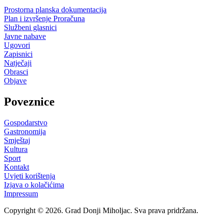
Prostorna planska dokumentacija
Plan i izvršenje Proračuna
Službeni glasnici
Javne nabave
Ugovori
Zapisnici
Natječaji
Obrasci
Objave
Poveznice
Gospodarstvo
Gastronomija
Smještaj
Kultura
Sport
Kontakt
Uvjeti korištenja
Izjava o kolačićima
Impressum
Copyright © 2026. Grad Donji Miholjac. Sva prava pridržana.