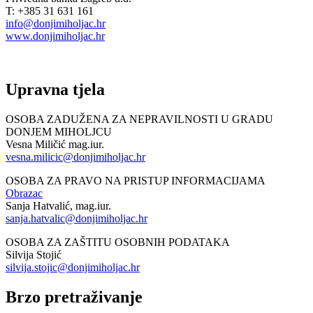
T: +385 31 631 161
info@donjimiholjac.hr
www.donjimiholjac.hr
Upravna tjela
OSOBA ZADUŽENA ZA NEPRAVILNOSTI U GRADU
DONJEM MIHOLJCU
Vesna Miličić mag.iur.
vesna.milicic@donjimiholjac.hr
OSOBA ZA PRAVO NA PRISTUP INFORMACIJAMA
Obrazac
Sanja Hatvalić, mag.iur.
sanja.hatvalic@donjimiholjac.hr
OSOBA ZA ZAŠTITU OSOBNIH PODATAKA
Silvija Stojić
silvija.stojic@donjimiholjac.hr
Brzo pretraživanje