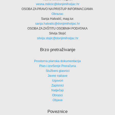
vesna.milicic@donjimiholjac.hr
OSOBA ZA PRAVO NA PRISTUP INFORMACIJAMA
Obrazac
Sanja Hatvalić, mag.iur.
sanja.hatvalic@donjimiholjac.hr
OSOBA ZA ZAŠTITU OSOBNIH PODATAKA
Silvija Stojić
silvija.stojic@donjimiholjac.hr
Brzo pretraživanje
Prostorna planska dokumentacija
Plan i izvršenje Proračuna
Službeni glasnici
Javne nabave
Ugovori
Zapisnici
Natječaji
Obrasci
Objave
Poveznice