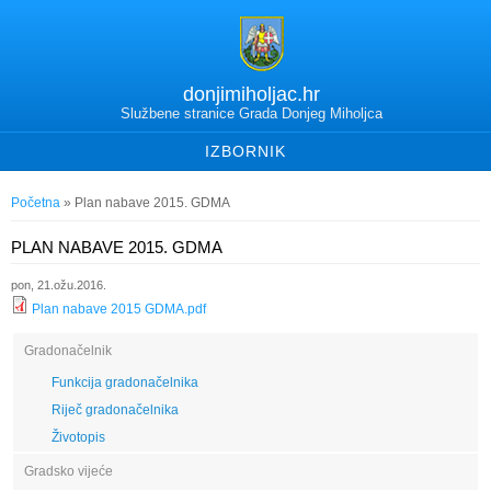
donjimiholjac.hr
Službene stranice Grada Donjeg Miholjca
IZBORNIK
Vi ste ovdje
Početna
» Plan nabave 2015. GDMA
PLAN NABAVE 2015. GDMA
pon, 21.ožu.2016.
Plan nabave 2015 GDMA.pdf
Gradonačelnik
Funkcija gradonačelnika
Riječ gradonačelnika
Životopis
Gradsko vijeće