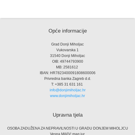
Opće informacije
Grad Donji Miholjac
Vukovarska 1
31540 Donji Miholjac
OIB: 49744793900
MB: 2581612
IBAN: HR7823400091808600006
Privredna banka Zagreb d.d.
T: +385 31 631 161
info@donjimiholjac.hr
www.donjimiholjac.hr
Upravna tjela
OSOBA ZADUŽENA ZA NEPRAVILNOSTI U GRADU DONJEM MIHOLJCU
Vesna Miličić mag.iur.