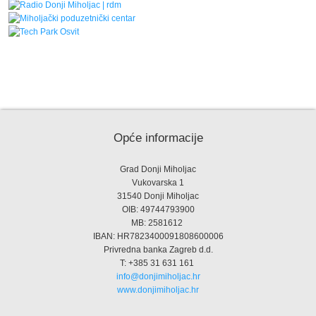
Opće informacije
Grad Donji Miholjac
Vukovarska 1
31540 Donji Miholjac
OIB: 49744793900
MB: 2581612
IBAN: HR7823400091808600006
Privredna banka Zagreb d.d.
T: +385 31 631 161
info@donjimiholjac.hr
www.donjimiholjac.hr