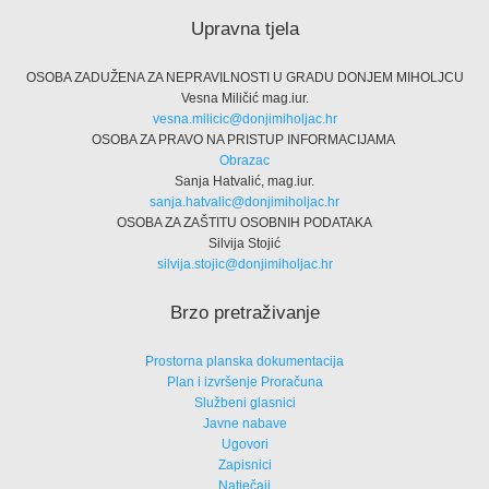
Upravna tjela
OSOBA ZADUŽENA ZA NEPRAVILNOSTI U GRADU DONJEM MIHOLJCU
Vesna Miličić mag.iur.
vesna.milicic@donjimiholjac.hr
OSOBA ZA PRAVO NA PRISTUP INFORMACIJAMA
Obrazac
Sanja Hatvalić, mag.iur.
sanja.hatvalic@donjimiholjac.hr
OSOBA ZA ZAŠTITU OSOBNIH PODATAKA
Silvija Stojić
silvija.stojic@donjimiholjac.hr
Brzo pretraživanje
Prostorna planska dokumentacija
Plan i izvršenje Proračuna
Službeni glasnici
Javne nabave
Ugovori
Zapisnici
Natječaji