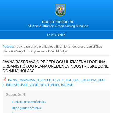
donjimiholjac.hr
Službene stranice Grada Donjeg Miholjca
IZBORNIK
Vi ste ovdje
Početna
» Javna rasprava o prijedlogu II. Izmjena i dopuna urbanističkog
plana uređenja Industrijske zone Donji Miholjac
JAVNA RASPRAVA O PRIJEDLOGU II. IZMJENA I DOPUNA
URBANISTIČKOG PLANA UREĐENJA INDUSTRIJSKE ZONE
DONJI MIHOLJAC
JAVNA_RASPRAVA_O_PRIJEDLOGU_II._IZMJENA_I_DOPUNA_UPU-
a_INDUSTRIJSKE_ZONE_DONJI_MIHOLJAC.PDF
Gradonačelnik
Funkcija gradonačelnika
Riječ gradonačelnika