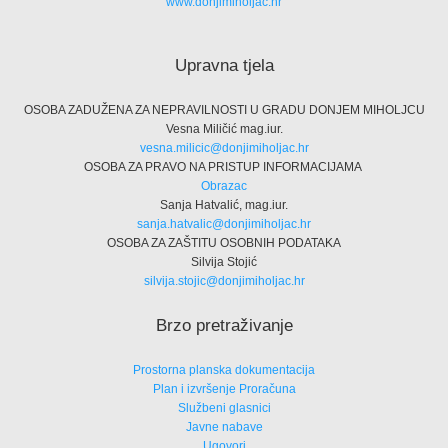
www.donjimiholjac.hr
Upravna tjela
OSOBA ZADUŽENA ZA NEPRAVILNOSTI U GRADU DONJEM MIHOLJCU
Vesna Miličić mag.iur.
vesna.milicic@donjimiholjac.hr
OSOBA ZA PRAVO NA PRISTUP INFORMACIJAMA
Obrazac
Sanja Hatvalić, mag.iur.
sanja.hatvalic@donjimiholjac.hr
OSOBA ZA ZAŠTITU OSOBNIH PODATAKA
Silvija Stojić
silvija.stojic@donjimiholjac.hr
Brzo pretraživanje
Prostorna planska dokumentacija
Plan i izvršenje Proračuna
Službeni glasnici
Javne nabave
Ugovori