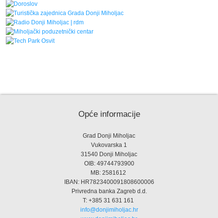
Opće informacije
Grad Donji Miholjac
Vukovarska 1
31540 Donji Miholjac
OIB: 49744793900
MB: 2581612
IBAN: HR7823400091808600006
Privredna banka Zagreb d.d.
T: +385 31 631 161
info@donjimiholjac.hr