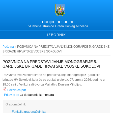
donjimiholjac.hr
Službene stranice Grada Donjeg Miholjca
IZBORNIK
Vi ste ovdje
Početna
» POZIVNICA NA PREDSTAVLJANJE MONOGRAFIJE 5. GARDIJSKE
BRIGADE HRVATSKE VOJSKE SOKOLOVI
POZIVNICA NA PREDSTAVLJANJE MONOGRAFIJE 5.
GARDIJSKE BRIGADE HRVATSKE VOJSKE SOKOLOVI
Pozivamo sve zainteresirane na predstavljanje monografije 5. gardijske
brigade HV Sokolovi, koja će se održati u utorak, 07. srpnja 2026. godine u
18:00 sati u Velikoj sali dvorca Mailath u Donjem Miholjcu.
Pozivnica.pdf
Prijavite se
za dodavanje komentara
Gradonačelnik
Funkcija gradonačelnika