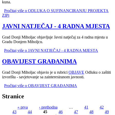
kuna.
Pročitaj više
o ODLUKA O SUFINANCIRANJU PROJEKTA
ZIPi
JAVNI NATJEČAJ - 4 RADNA MJESTA
Grad Donji Miholjac objavljuje Javni natječaj za 4 radna mjesta u
Gradu Donjem Miholjcu.
Pročitaj više
o JAVNI NATJEČAJ - 4 RADNA MJESTA
OBAVIJEST GRAĐANIMA
Grad Donji Miholjac objavio je u rubrici
OBJAVE
Odluku o zaštiti
izvorišta - savjetovanje sa zainteresiranom javnosti.
Pročitaj više
o OBAVIJEST GRAĐANIMA
Stranice
« prva
‹ prethodna
…
41
42
43
44
45
46
47
48
49