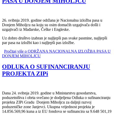
PASA U DONJEM MIHOLJCU
26. svibnja 2019. godine održana je Nacionalna izložba pasa u
Donjem Miholjcu na koju su osim domaćih uzgajivača došli i
uzgajivači iz Mađarske, Češke i Engleske.
Uz dobro društvo izabran je najljepši pas svake pasmine, najljepši
par pasa na izložbi kao i najljepši pas izložbe.
Pročitaj više
o ODRŽANA NACIONALNA IZLOŽBA PASA U
DONJEM MIHOLJCU
ODLUKA O SUFINANCIRANJU
PROJEKTA ZIPi
Dana 24. svibnja 2019. godine u Ministarstvu gosodarstva,
poduzetništva i obrta svečano je dodjeljena Odluka o sufinanciranju
projekta ZIPi Gradu Donjem Miholjcu za daljnji razvoj
poduzeničke zone Janjevci. Ukupna vrijednost projekta je
14.856.569,96 kuna a iz EU fondova se sufinancira sa 9.648 501,19