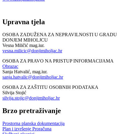
Upravna tjela
OSOBA ZADUŽENA ZA NEPRAVILNOSTI U GRADU
DONJEM MIHOLJCU
Vesna Miličić mag.iur.
vesna.milicic@donjimiholjac.hr
OSOBA ZA PRAVO NA PRISTUP INFORMACIJAMA
Obrazac
Sanja Hatvalić, mag.iur.
sanja.hatvalic@donjimiholjac.hr
OSOBA ZA ZAŠTITU OSOBNIH PODATAKA
Silvija Stojić
silvija.stojic@donjimiholjac.hr
Brzo pretraživanje
Prostorna planska dokumentacija
Plan i izvršenje Proračuna