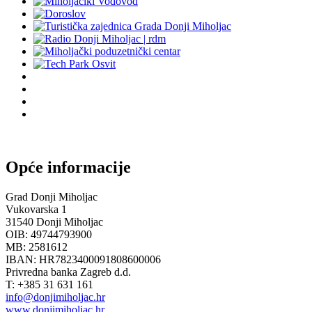
Opće informacije
Grad Donji Miholjac
Vukovarska 1
31540 Donji Miholjac
OIB: 49744793900
MB: 2581612
IBAN: HR7823400091808600006
Privredna banka Zagreb d.d.
T: +385 31 631 161
info@donjimiholjac.hr
www.donjimiholjac.hr