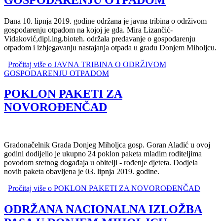
Dana 10. lipnja 2019. godine održana je javna tribina o održivom
gospodarenju otpadom na kojoj je gđa. Mira Lizančić-
Vidaković,dipl.ing.bioteh. održala predavanje o gospodarenju
otpadom i izbjegavanju nastajanja otpada u gradu Donjem Miholjcu.
Pročitaj više
o JAVNA TRIBINA O ODRŽIVOM
GOSPODARENJU OTPADOM
POKLON PAKETI ZA
NOVOROĐENČAD
Gradonačelnik Grada Donjeg Miholjca gosp. Goran Aladić u ovoj
godini dodijelio je ukupno 24 poklon paketa mladim roditeljima
povodom sretnog događaja u obitelji - rođenje djeteta. Dodjela
novih paketa obavljena je 03. lipnja 2019. godine.
Pročitaj više
o POKLON PAKETI ZA NOVOROĐENČAD
ODRŽANA NACIONALNA IZLOŽBA