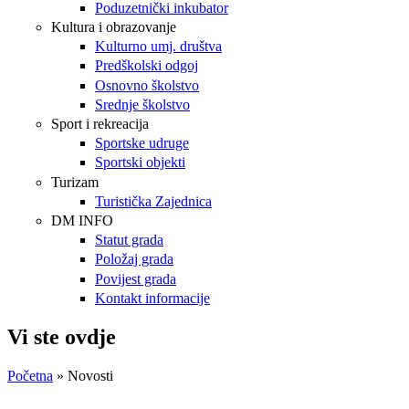
Poduzetnički inkubator
Kultura i obrazovanje
Kulturno umj. društva
Predškolski odgoj
Osnovno školstvo
Srednje školstvo
Sport i rekreacija
Sportske udruge
Sportski objekti
Turizam
Turistička Zajednica
DM INFO
Statut grada
Položaj grada
Povijest grada
Kontakt informacije
Vi ste ovdje
Početna
» Novosti