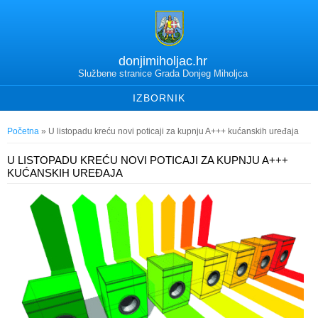
donjimiholjac.hr
Službene stranice Grada Donjeg Miholjca
IZBORNIK
Vi ste ovdje
Početna
» U listopadu kreću novi poticaji za kupnju A+++ kućanskih uređaja
U LISTOPADU KREĆU NOVI POTICAJI ZA KUPNJU A+++
KUĆANSKIH UREĐAJA