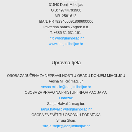
31540 Donji Miholjac
OIB: 49744793900
MB: 2581612
IBAN: HR7823400091808600006
Privredna banka Zagreb d.d.
T: +385 31 631 161
info@donjimiholjac.hr
www.donjimiholjac.hr
Upravna tjela
OSOBA ZADUŽENA ZA NEPRAVILNOSTI U GRADU DONJEM MIHOLJCU
Vesna Miličić mag.iur.
vesna.milicic@donjimiholjac.hr
OSOBA ZA PRAVO NA PRISTUP INFORMACIJAMA
Obrazac
Sanja Hatvalić, mag.iur.
sanja.hatvalic@donjimiholjac.hr
OSOBA ZA ZAŠTITU OSOBNIH PODATAKA
Silvija Stojić
silvija.stojic@donjimiholjac.hr