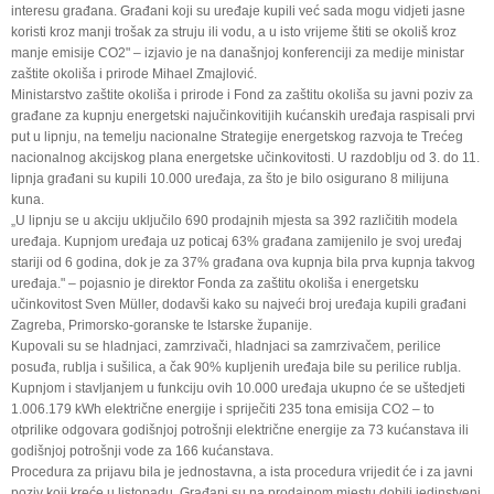
interesu građana. Građani koji su uređaje kupili već sada mogu vidjeti jasne
koristi kroz manji trošak za struju ili vodu, a u isto vrijeme štiti se okoliš kroz
manje emisije CO2" – izjavio je na današnjoj konferenciji za medije ministar
zaštite okoliša i prirode Mihael Zmajlović.
Ministarstvo zaštite okoliša i prirode i Fond za zaštitu okoliša su javni poziv za
građane za kupnju energetski najučinkovitijih kućanskih uređaja raspisali prvi
put u lipnju, na temelju nacionalne Strategije energetskog razvoja te Trećeg
nacionalnog akcijskog plana energetske učinkovitosti. U razdoblju od 3. do 11.
lipnja građani su kupili 10.000 uređaja, za što je bilo osigurano 8 milijuna
kuna.
„U lipnju se u akciju uključilo 690 prodajnih mjesta sa 392 različitih modela
uređaja. Kupnjom uređaja uz poticaj 63% građana zamijenilo je svoj uređaj
stariji od 6 godina, dok je za 37% građana ova kupnja bila prva kupnja takvog
uređaja." – pojasnio je direktor Fonda za zaštitu okoliša i energetsku
učinkovitost Sven Müller, dodavši kako su najveći broj uređaja kupili građani
Zagreba, Primorsko-goranske te Istarske županije.
Kupovali su se hladnjaci, zamrzivači, hladnjaci sa zamrzivačem, perilice
posuđa, rublja i sušilica, a čak 90% kupljenih uređaja bile su perilice rublja.
Kupnjom i stavljanjem u funkciju ovih 10.000 uređaja ukupno će se uštedjeti
1.006.179 kWh električne energije i spriječiti 235 tona emisija CO2 – to
otprilike odgovara godišnjoj potrošnji električne energije za 73 kućanstava ili
godišnjoj potrošnji vode za 166 kućanstava.
Procedura za prijavu bila je jednostavna, a ista procedura vrijedit će i za javni
poziv koji kreće u listopadu. Građani su na prodajnom mjestu dobili jedinstveni