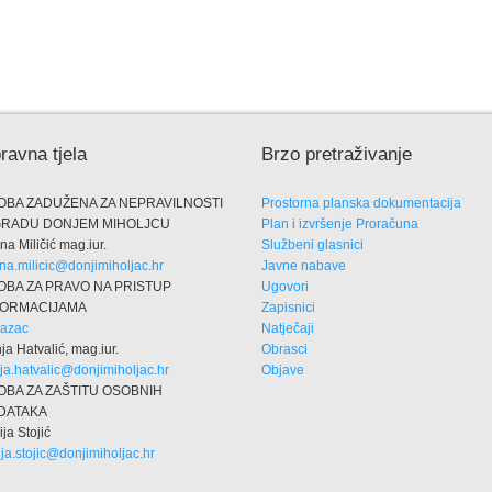
ravna tjela
Brzo pretraživanje
OBA ZADUŽENA ZA NEPRAVILNOSTI
Prostorna planska dokumentacija
GRADU DONJEM MIHOLJCU
Plan i izvršenje Proračuna
na Miličić mag.iur.
Službeni glasnici
na.milicic@donjimiholjac.hr
Javne nabave
OBA ZA PRAVO NA PRISTUP
Ugovori
FORMACIJAMA
Zapisnici
azac
Natječaji
ja Hatvalić, mag.iur.
Obrasci
ja.hatvalic@donjimiholjac.hr
Objave
OBA ZA ZAŠTITU OSOBNIH
DATAKA
ija Stojić
vija.stojic@donjimiholjac.hr