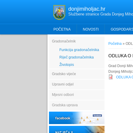
donjimiholjac.hr
Službene stranice Grada Donjeg Miho
POČETNA
NOVOSTI
GOSPODAR
Gradonačelnik
Vi ste ovdje
Početna
» ODL
Funkcija gradonačelnika
ODLUKA O 
Riječ gradonačelnika
Životopis
Grad Donji Mih
Donjeg Miholjc
Gradsko vijeće
ODLUKA O
Upravni odjel
Mjesni odbori
Gradska uprava