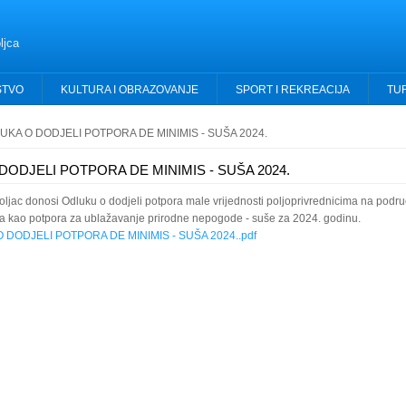
ljca
STVO
KULTURA I OBRAZOVANJE
SPORT I REKREACIJA
TU
UKA O DODJELI POTPORA DE MINIMIS - SUŠA 2024.
DODJELI POTPORA DE MINIMIS - SUŠA 2024.
oljac donosi Odluku o dodjeli potpora male vrijednosti poljoprivrednicima na podr
a kao potpora za ublažavanje prirodne nepogode - suše za 2024. godinu.
 DODJELI POTPORA DE MINIMIS - SUŠA 2024..pdf