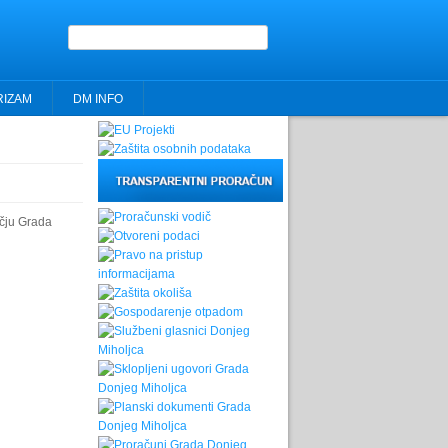
Obrazac pretrage
RIZAM
DM INFO
učju Grada