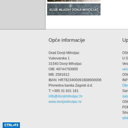
Opće informacije
Up
Grad Donji Miholjac
OS
Vukovarska 1
U 
31540 Donji Miholjac
Ves
OIB: 49744793900
ves
MB: 2581612
OS
IBAN: HR7823400091808600006
IN
Privredna banka Zagreb d.d.
Obr
T: +385 31 631 161
San
info@donjimiholjac.hr
san
www.donjimiholjac.hr
OS
PO
Silv
sil
CTRL+F2