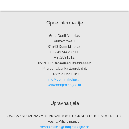
Opće informacije
Grad Donji Miholjac
Vukovarska 1
31540 Donji Miholjac
OIB: 49744793900
MB: 2581612
IBAN: HR7823400091808600006
Privredna banka Zagreb d.d.
T: +385 31 631 161
info@donjimiholjac.hr
www.donjimiholjac.hr
Upravna tjela
OSOBA ZADUŽENA ZA NEPRAVILNOSTI U GRADU DONJEM MIHOLJCU
Vesna Miličić mag.iur.
vesna.milicic@donjimiholjac.hr