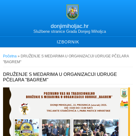
donjimiholjac.hr
Službene stranice Grada Donjeg Miholjca
IZBORNIK
Vi ste ovdje
Početna
» DRUŽENJE S MEDARIMA U ORGANIZACIJI UDRUGE PČELARA
"BAGREM"
DRUŽENJE S MEDARIMA U ORGANIZACIJI UDRUGE
PČELARA "BAGREM"