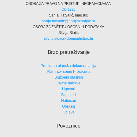
OSOBA ZA PRAVO NA PRISTUP INFORMACIJAMA
Obrazac
Sanja Hatvalić, mag.iur.
sanja.hatvalic@donjimiholjac.hr
OSOBA ZA ZAŠTITU OSOBNIH PODATAKA
Silvija Stojić
silvija.stojic@donjimiholjac.hr
Brzo pretraživanje
Prostorna planska dokumentacija
Plan i izvršenje Proračuna
Službeni glasnici
Javne nabave
Ugovori
Zapisnici
Natječaji
Obrasci
Objave
Poveznice