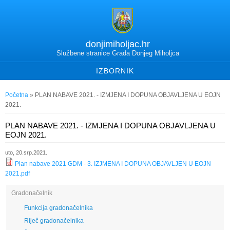
donjimiholjac.hr
Službene stranice Grada Donjeg Miholjca
IZBORNIK
Vi ste ovdje
Početna
» PLAN NABAVE 2021. - IZMJENA I DOPUNA OBJAVLJENA U EOJN
2021.
PLAN NABAVE 2021. - IZMJENA I DOPUNA OBJAVLJENA U
EOJN 2021.
uto, 20.srp.2021.
Plan nabave 2021 GDM - 3. IZJMENA I DOPUNA OBJAVLJEN U EOJN
2021.pdf
Gradonačelnik
Funkcija gradonačelnika
Riječ gradonačelnika