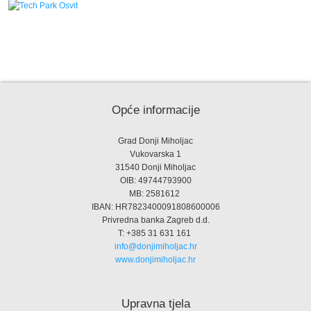
Opće informacije
Grad Donji Miholjac
Vukovarska 1
31540 Donji Miholjac
OIB: 49744793900
MB: 2581612
IBAN: HR7823400091808600006
Privredna banka Zagreb d.d.
T: +385 31 631 161
info@donjimiholjac.hr
www.donjimiholjac.hr
Upravna tjela