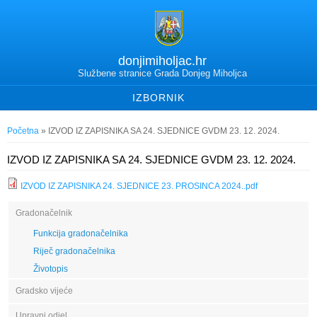
donjimiholjac.hr
Službene stranice Grada Donjeg Miholjca
IZBORNIK
Vi ste ovdje
Početna
» IZVOD IZ ZAPISNIKA SA 24. SJEDNICE GVDM 23. 12. 2024.
IZVOD IZ ZAPISNIKA SA 24. SJEDNICE GVDM 23. 12. 2024.
IZVOD IZ ZAPISNIKA 24. SJEDNICE 23. PROSINCA 2024..pdf
Gradonačelnik
Funkcija gradonačelnika
Riječ gradonačelnika
Životopis
Gradsko vijeće
Upravni odjel