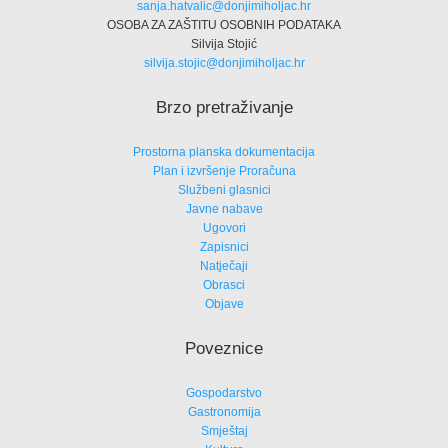
sanja.hatvalic@donjimiholjac.hr
OSOBA ZA ZAŠTITU OSOBNIH PODATAKA
Silvija Stojić
silvija.stojic@donjimiholjac.hr
Brzo pretraživanje
Prostorna planska dokumentacija
Plan i izvršenje Proračuna
Službeni glasnici
Javne nabave
Ugovori
Zapisnici
Natječaji
Obrasci
Objave
Poveznice
Gospodarstvo
Gastronomija
Smještaj