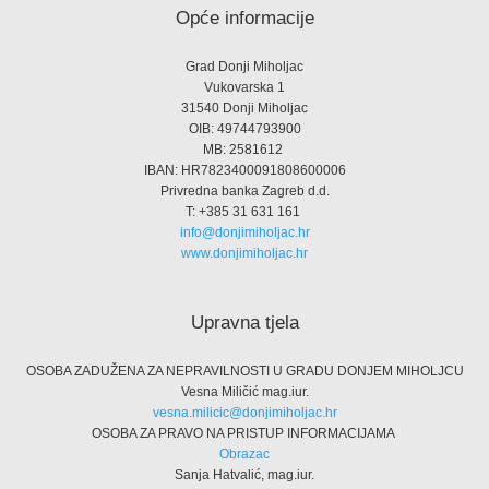
Opće informacije
Grad Donji Miholjac
Vukovarska 1
31540 Donji Miholjac
OIB: 49744793900
MB: 2581612
IBAN: HR7823400091808600006
Privredna banka Zagreb d.d.
T: +385 31 631 161
info@donjimiholjac.hr
www.donjimiholjac.hr
Upravna tjela
OSOBA ZADUŽENA ZA NEPRAVILNOSTI U GRADU DONJEM MIHOLJCU
Vesna Miličić mag.iur.
vesna.milicic@donjimiholjac.hr
OSOBA ZA PRAVO NA PRISTUP INFORMACIJAMA
Obrazac
Sanja Hatvalić, mag.iur.