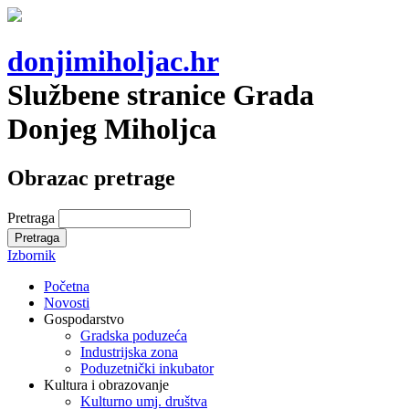
donjimiholjac.hr
Službene stranice Grada
Donjeg Miholjca
Obrazac pretrage
Pretraga
Izbornik
Početna
Novosti
Gospodarstvo
Gradska poduzeća
Industrijska zona
Poduzetnički inkubator
Kultura i obrazovanje
Kulturno umj. društva