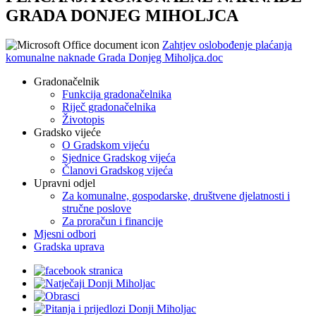
GRADA DONJEG MIHOLJCA
Zahtjev oslobođenje plaćanja
komunalne naknade Grada Donjeg Miholjca.doc
Gradonačelnik
Funkcija gradonačelnika
Riječ gradonačelnika
Životopis
Gradsko vijeće
O Gradskom vijeću
Sjednice Gradskog vijeća
Članovi Gradskog vijeća
Upravni odjel
Za komunalne, gospodarske, društvene djelatnosti i
stručne poslove
Za proračun i financije
Mjesni odbori
Gradska uprava