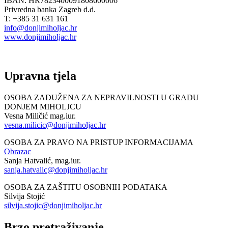
IBAN: HR7823400091808600006
Privredna banka Zagreb d.d.
T: +385 31 631 161
info@donjimiholjac.hr
www.donjimiholjac.hr
Upravna tjela
OSOBA ZADUŽENA ZA NEPRAVILNOSTI U GRADU
DONJEM MIHOLJCU
Vesna Miličić mag.iur.
vesna.milicic@donjimiholjac.hr
OSOBA ZA PRAVO NA PRISTUP INFORMACIJAMA
Obrazac
Sanja Hatvalić, mag.iur.
sanja.hatvalic@donjimiholjac.hr
OSOBA ZA ZAŠTITU OSOBNIH PODATAKA
Silvija Stojić
silvija.stojic@donjimiholjac.hr
Brzo pretraživanje