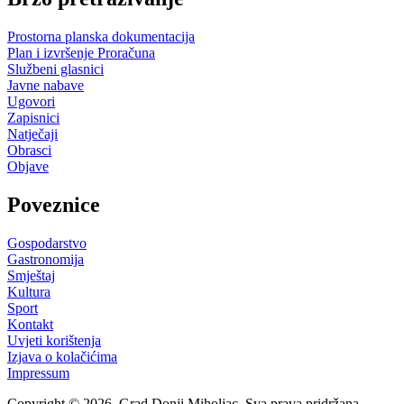
Prostorna planska dokumentacija
Plan i izvršenje Proračuna
Službeni glasnici
Javne nabave
Ugovori
Zapisnici
Natječaji
Obrasci
Objave
Poveznice
Gospodarstvo
Gastronomija
Smještaj
Kultura
Sport
Kontakt
Uvjeti korištenja
Izjava o kolačićima
Impressum
Copyright © 2026. Grad Donji Miholjac. Sva prava pridržana.