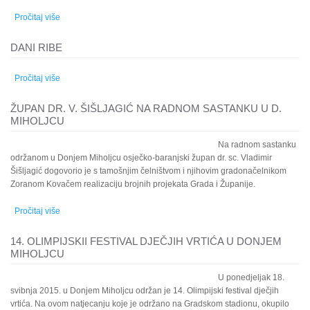
Pročitaj više
o Međunarodna suradnja općine Drwinia iz Poljske i grada
Donjeg Miholjca
DANI RIBE
Pročitaj više
o DANI RIBE
ŽUPAN DR. V. ŠIŠLJAGIĆ NA RADNOM SASTANKU U D.
MIHOLJCU
Na radnom sastanku
održanom u Donjem Miholjcu osječko-baranjski župan dr. sc. Vladimir
Šišljagić dogovorio je s tamošnjim čelništvom i njihovim gradonačelnikom
Zoranom Kovačem realizaciju brojnih projekata Grada i Županije.
Pročitaj više
o Župan dr. V. Šišljagić na radnom sastanku u D. Miholjcu
14. OLIMPIJSKII FESTIVAL DJEČJIH VRTIĆA U DONJEM
MIHOLJCU
U ponedjeljak 18.
svibnja 2015. u Donjem Miholjcu održan je 14. Olimpijski festival dječjih
vrtića. Na ovom natjecanju koje je održano na Gradskom stadionu, okupilo