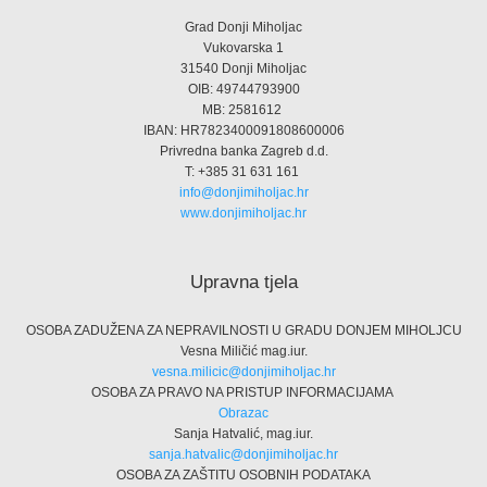
Grad Donji Miholjac
Vukovarska 1
31540 Donji Miholjac
OIB: 49744793900
MB: 2581612
IBAN: HR7823400091808600006
Privredna banka Zagreb d.d.
T: +385 31 631 161
info@donjimiholjac.hr
www.donjimiholjac.hr
Upravna tjela
OSOBA ZADUŽENA ZA NEPRAVILNOSTI U GRADU DONJEM MIHOLJCU
Vesna Miličić mag.iur.
vesna.milicic@donjimiholjac.hr
OSOBA ZA PRAVO NA PRISTUP INFORMACIJAMA
Obrazac
Sanja Hatvalić, mag.iur.
sanja.hatvalic@donjimiholjac.hr
OSOBA ZA ZAŠTITU OSOBNIH PODATAKA