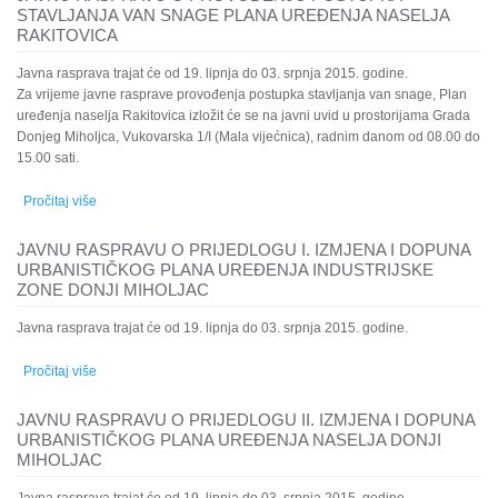
STAVLJANJA VAN SNAGE PLANA UREĐENJA NASELJA
RAKITOVICA
Javna rasprava trajat će od 19. lipnja do 03. srpnja 2015. godine.
Za vrijeme javne rasprave provođenja postupka stavljanja van snage, Plan
uređenja naselja Rakitovica izložit će se na javni uvid u prostorijama Grada
Donjeg Miholjca, Vukovarska 1/I (Mala vijećnica), radnim danom od 08.00 do
15.00 sati.
Pročitaj više
o Javnu raspravu o provođenju postupka stavljanja van snage
plana uređenja naselja Rakitovica
JAVNU RASPRAVU O PRIJEDLOGU I. IZMJENA I DOPUNA
URBANISTIČKOG PLANA UREĐENJA INDUSTRIJSKE
ZONE DONJI MIHOLJAC
Javna rasprava trajat će od 19. lipnja do 03. srpnja 2015. godine.
Pročitaj više
o Javnu raspravu o prijedlogu I. izmjena i dopuna urbanističkog
plana uređenja industrijske zone Donji Miholjac
JAVNU RASPRAVU O PRIJEDLOGU II. IZMJENA I DOPUNA
URBANISTIČKOG PLANA UREĐENJA NASELJA DONJI
MIHOLJAC