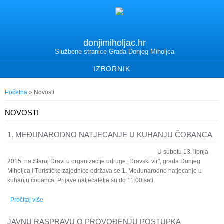
donjimiholjac.hr
Službene stranice Grada Donjeg Miholjca
IZBORNIK
Vi ste ovdje
Početna
» Novosti
NOVOSTI
1. MEĐUNARODNO NATJECANJE U KUHANJU ČOBANCA
U subotu 13. lipnja
2015. na Staroj Dravi u organizacije udruge „Dravski vir", grada Donjeg
Miholjca i Turističke zajednice održava se 1. Međunarodno natjecanje u
kuhanju čobanca. Prijave natjecatelja su do 11:00 sati.
Pročitaj više
o 1. Međunarodno natjecanje u kuhanju čobanca
JAVNU RASPRAVU O PROVOĐENJU POSTUPKA