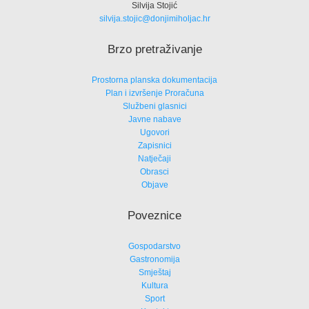
Silvija Stojić
silvija.stojic@donjimiholjac.hr
Brzo pretraživanje
Prostorna planska dokumentacija
Plan i izvršenje Proračuna
Službeni glasnici
Javne nabave
Ugovori
Zapisnici
Natječaji
Obrasci
Objave
Poveznice
Gospodarstvo
Gastronomija
Smještaj
Kultura
Sport