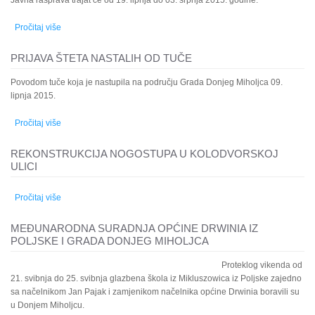
Javna rasprava trajat će od 19. lipnja do 03. srpnja 2015. godine.
Pročitaj više
o Javnu raspravu o prijedlogu II. izmjena i dopuna urbanističkog
plana uređenja naselja Donji Miholjac
PRIJAVA ŠTETA NASTALIH OD TUČE
Povodom tuče koja je nastupila na području Grada Donjeg Miholjca 09.
lipnja 2015.
Pročitaj više
o Prijava šteta nastalih od tuče
REKONSTRUKCIJA NOGOSTUPA U KOLODVORSKOJ
ULICI
Pročitaj više
o Rekonstrukcija nogostupa u Kolodvorskoj ulici
MEĐUNARODNA SURADNJA OPĆINE DRWINIA IZ
POLJSKE I GRADA DONJEG MIHOLJCA
Proteklog vikenda od
21. svibnja do 25. svibnja glazbena škola iz Mikluszowica iz Poljske zajedno
sa načelnikom Jan Pajak i zamjenikom načelnika općine Drwinia boravili su
u Donjem Miholjcu.