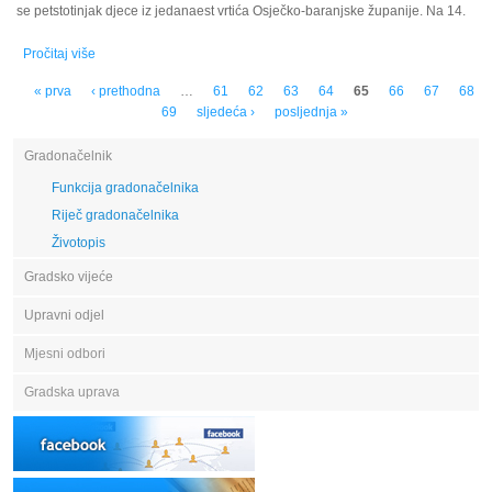
se petstotinjak djece iz jedanaest vrtića Osječko-baranjske županije. Na 14.
Pročitaj više
o 14. Olimpijskii festival dječjih vrtića u Donjem Miholjcu
Stranice
« prva
‹ prethodna
…
61
62
63
64
65
66
67
68
69
sljedeća ›
posljednja »
Gradonačelnik
Funkcija gradonačelnika
Riječ gradonačelnika
Životopis
Gradsko vijeće
Upravni odjel
Mjesni odbori
Gradska uprava