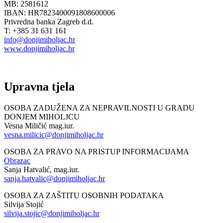
MB: 2581612
IBAN: HR7823400091808600006
Privredna banka Zagreb d.d.
T: +385 31 631 161
info@donjimiholjac.hr
www.donjimiholjac.hr
Upravna tjela
OSOBA ZADUŽENA ZA NEPRAVILNOSTI U GRADU
DONJEM MIHOLJCU
Vesna Miličić mag.iur.
vesna.milicic@donjimiholjac.hr
OSOBA ZA PRAVO NA PRISTUP INFORMACIJAMA
Obrazac
Sanja Hatvalić, mag.iur.
sanja.hatvalic@donjimiholjac.hr
OSOBA ZA ZAŠTITU OSOBNIH PODATAKA
Silvija Stojić
silvija.stojic@donjimiholjac.hr