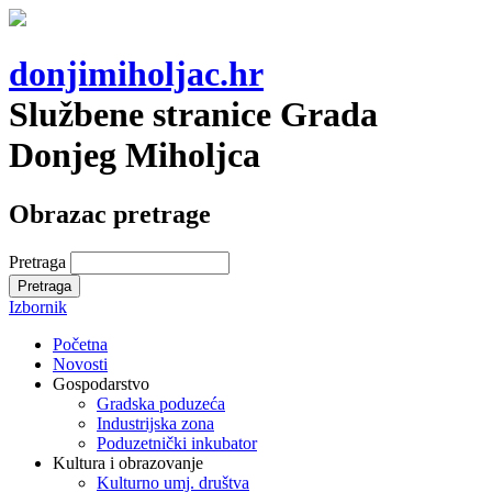
donjimiholjac.hr
Službene stranice Grada
Donjeg Miholjca
Obrazac pretrage
Pretraga
Izbornik
Početna
Novosti
Gospodarstvo
Gradska poduzeća
Industrijska zona
Poduzetnički inkubator
Kultura i obrazovanje
Kulturno umj. društva