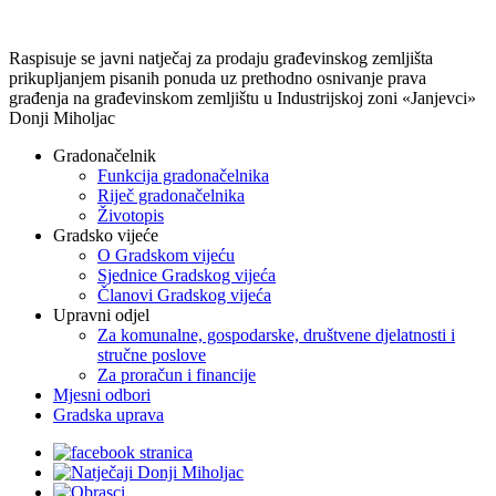
Raspisuje se javni natječaj za prodaju građevinskog zemljišta
prikupljanjem pisanih ponuda uz prethodno osnivanje prava
građenja na građevinskom zemljištu u Industrijskoj zoni «Janjevci»
Donji Miholjac
Gradonačelnik
Funkcija gradonačelnika
Riječ gradonačelnika
Životopis
Gradsko vijeće
O Gradskom vijeću
Sjednice Gradskog vijeća
Članovi Gradskog vijeća
Upravni odjel
Za komunalne, gospodarske, društvene djelatnosti i
stručne poslove
Za proračun i financije
Mjesni odbori
Gradska uprava