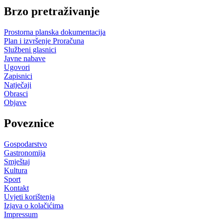
Brzo pretraživanje
Prostorna planska dokumentacija
Plan i izvršenje Proračuna
Službeni glasnici
Javne nabave
Ugovori
Zapisnici
Natječaji
Obrasci
Objave
Poveznice
Gospodarstvo
Gastronomija
Smještaj
Kultura
Sport
Kontakt
Uvjeti korištenja
Izjava o kolačićima
Impressum