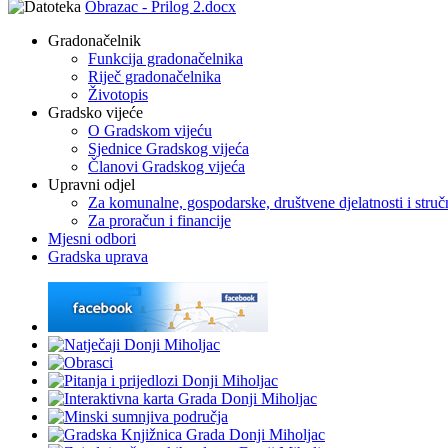
Obrazac - Prilog 2.docx
Gradonačelnik
Funkcija gradonačelnika
Riječ gradonačelnika
Životopis
Gradsko vijeće
O Gradskom vijeću
Sjednice Gradskog vijeća
Članovi Gradskog vijeća
Upravni odjel
Za komunalne, gospodarske, društvene djelatnosti i stru
Za proračun i financije
Mjesni odbori
Gradska uprava