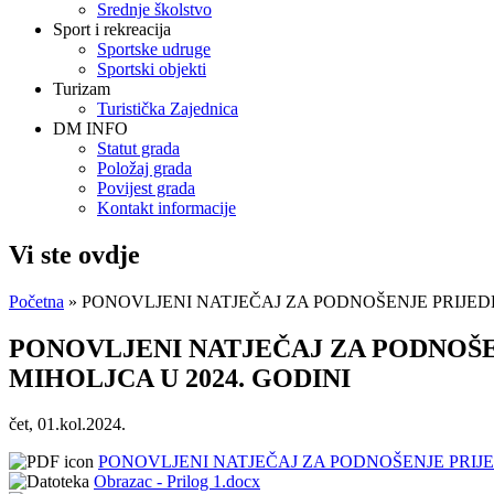
Srednje školstvo
Sport i rekreacija
Sportske udruge
Sportski objekti
Turizam
Turistička Zajednica
DM INFO
Statut grada
Položaj grada
Povijest grada
Kontakt informacije
Vi ste ovdje
Početna
» PONOVLJENI NATJEČAJ ZA PODNOŠENJE PRIJED
PONOVLJENI NATJEČAJ ZA PODNOŠE
MIHOLJCA U 2024. GODINI
čet, 01.kol.2024.
PONOVLJENI NATJEČAJ ZA PODNOŠENJE PRIJE
Obrazac - Prilog 1.docx