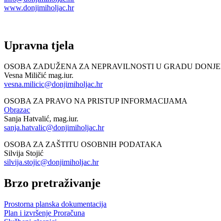
www.donjimiholjac.hr
Upravna tjela
OSOBA ZADUŽENA ZA NEPRAVILNOSTI U GRADU DONJ
Vesna Miličić mag.iur.
vesna.milicic@donjimiholjac.hr
OSOBA ZA PRAVO NA PRISTUP INFORMACIJAMA
Obrazac
Sanja Hatvalić, mag.iur.
sanja.hatvalic@donjimiholjac.hr
OSOBA ZA ZAŠTITU OSOBNIH PODATAKA
Silvija Stojić
silvija.stojic@donjimiholjac.hr
Brzo pretraživanje
Prostorna planska dokumentacija
Plan i izvršenje Proračuna