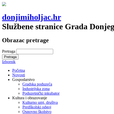
donjimiholjac.hr
Službene stranice Grada Donje
Obrazac pretrage
Pretraga
Izbornik
Početna
Novosti
Gospodarstvo
Gradska poduzeća
Industrijska zona
Poduzetnički inkubator
Kultura i obrazovanje
Kulturno umj. društva
Predškolski odgoj
Osnovno školstvo