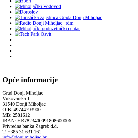
Opće informacije
Grad Donji Miholjac
Vukovarska 1
31540 Donji Miholjac
OIB: 49744793900
MB: 2581612
IBAN: HR7823400091808600006
Privredna banka Zagreb d.d.
T: +385 31 631 161
info@donjimiholjac.hr