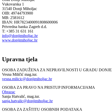
Vukovarska 1
31540 Donji Miholjac
OIB: 49744793900
MB: 2581612
IBAN: HR7823400091808600006
Privredna banka Zagreb d.d.
T: +385 31 631 161
info@donjimiholjac.hr
www.donjimiholjac.hr
Upravna tjela
OSOBA ZADUŽENA ZA NEPRAVILNOSTI U GRADU DONJ
Vesna Miličić mag.iur.
vesna.milicic@donjimiholjac.hr
OSOBA ZA PRAVO NA PRISTUP INFORMACIJAMA
Obrazac
Sanja Hatvalić, mag.iur.
sanja.hatvalic@donjimiholjac.hr
OSOBA ZA ZAŠTITU OSOBNIH PODATAKA