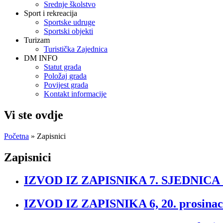
Srednje školstvo
Sport i rekreacija
Sportske udruge
Sportski objekti
Turizam
Turistička Zajednica
DM INFO
Statut grada
Položaj grada
Povijest grada
Kontakt informacije
Vi ste ovdje
Početna
» Zapisnici
Zapisnici
IZVOD IZ ZAPISNIKA 7. SJEDNICA 3
IZVOD IZ ZAPISNIKA 6, 20. prosinac