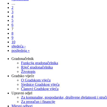
…
2
3
4
5
6
7
8
9
10
sljedeća ›
posljednja »
Gradonačelnik
Funkcija gradonačelnika
Riječ gradonačelnika
Životopis
Gradsko vijeće
O Gradskom vijeću
Sjednice Gradskog vijeća
Članovi Gradskog vijeća
Upravni odjel
Za komunalne, gospodarske, društvene djelatnosti i stru
Za proračun i financije
Mjesni odbori