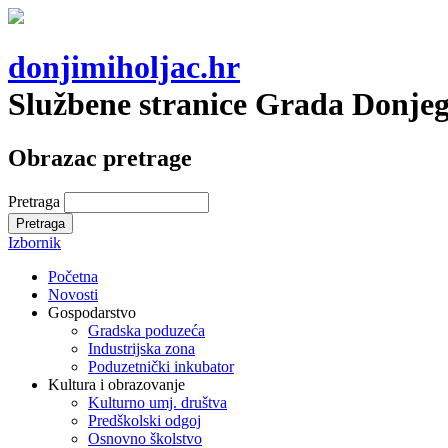
donjimiholjac.hr
Službene stranice Grada Donje
Obrazac pretrage
Pretraga
Izbornik
Početna
Novosti
Gospodarstvo
Gradska poduzeća
Industrijska zona
Poduzetnički inkubator
Kultura i obrazovanje
Kulturno umj. društva
Predškolski odgoj
Osnovno školstvo