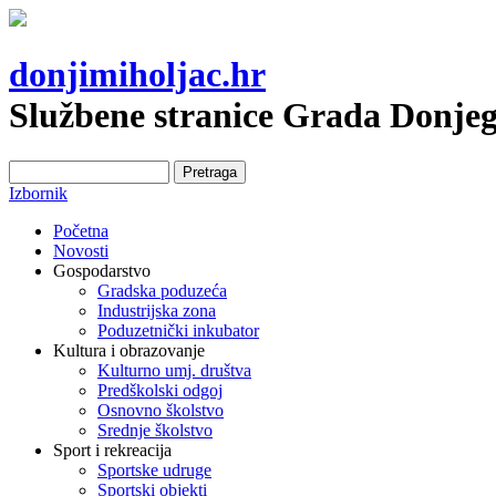
donjimiholjac.hr
Službene stranice Grada Donje
Pretraga
Obrazac pretrage
Izbornik
Početna
Novosti
Gospodarstvo
Gradska poduzeća
Industrijska zona
Poduzetnički inkubator
Kultura i obrazovanje
Kulturno umj. društva
Predškolski odgoj
Osnovno školstvo
Srednje školstvo
Sport i rekreacija
Sportske udruge
Sportski objekti