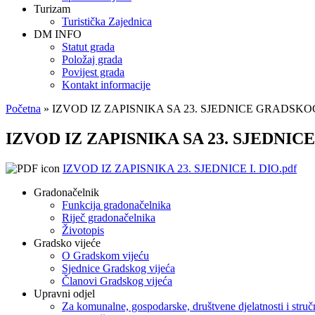
Turizam
Turistička Zajednica
DM INFO
Statut grada
Položaj grada
Povijest grada
Kontakt informacije
Početna
» IZVOD IZ ZAPISNIKA SA 23. SJEDNICE GRADSKOG VI
Vi ste ovdje
IZVOD IZ ZAPISNIKA SA 23. SJEDNICE 
IZVOD IZ ZAPISNIKA 23. SJEDNICE I. DIO.pdf
Gradonačelnik
Funkcija gradonačelnika
Riječ gradonačelnika
Životopis
Gradsko vijeće
O Gradskom vijeću
Sjednice Gradskog vijeća
Članovi Gradskog vijeća
Upravni odjel
Za komunalne, gospodarske, društvene djelatnosti i stru