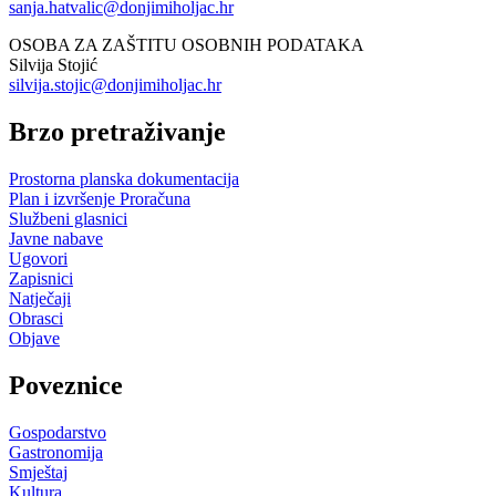
sanja.hatvalic@donjimiholjac.hr
OSOBA ZA ZAŠTITU OSOBNIH PODATAKA
Silvija Stojić
silvija.stojic@donjimiholjac.hr
Brzo pretraživanje
Prostorna planska dokumentacija
Plan i izvršenje Proračuna
Službeni glasnici
Javne nabave
Ugovori
Zapisnici
Natječaji
Obrasci
Objave
Poveznice
Gospodarstvo
Gastronomija
Smještaj
Kultura