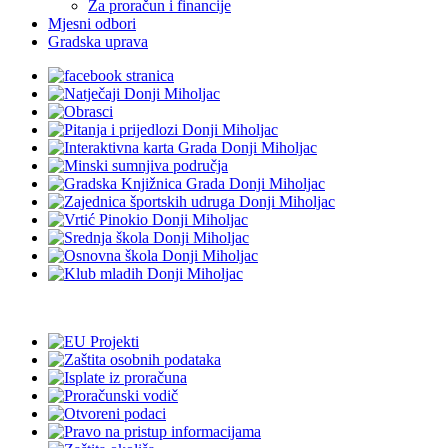
Za proračun i financije
Mjesni odbori
Gradska uprava