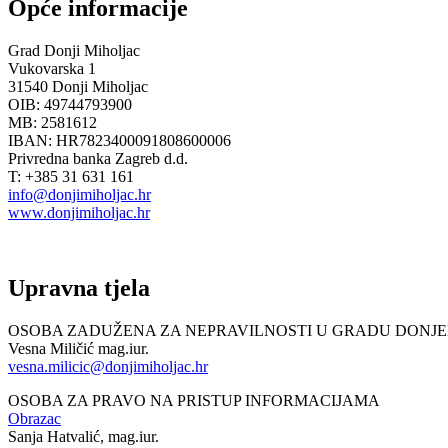
Opće informacije
Grad Donji Miholjac
Vukovarska 1
31540 Donji Miholjac
OIB: 49744793900
MB: 2581612
IBAN: HR7823400091808600006
Privredna banka Zagreb d.d.
T: +385 31 631 161
info@donjimiholjac.hr
www.donjimiholjac.hr
Upravna tjela
OSOBA ZADUŽENA ZA NEPRAVILNOSTI U GRADU DONJ
Vesna Miličić mag.iur.
vesna.milicic@donjimiholjac.hr
OSOBA ZA PRAVO NA PRISTUP INFORMACIJAMA
Obrazac
Sanja Hatvalić, mag.iur.