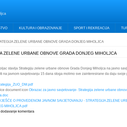
ljca
STVO
KULTURA I OBRAZOVANJE
SPORT I REKREACIJA
TU
ATEGIJA ZELENE URBANE OBNOVE GRADA DONJEG MIHOLJCA
JA ZELENE URBANE OBNOVE GRADA DONJEG MIHOLJCA
oljac stavlja Strategiju zelene urbane obnove Grada Donjeg Miholjca na javno savj
ti na javnom savjetovanju 15 dana stoga molimo sve zainteresirane da daju svoje p
rategija_ZUO_DM.pdf
Obrazac za javno savjetovanje- Strategija zelene urbane obno
a.doc
ZVJEŠĆE O PROVEDENOM JAVNOM SAVJETOVANJU - STRATEGIJA ZELENE U
G MIHOLJCA.pdf
 dodavanje komentara