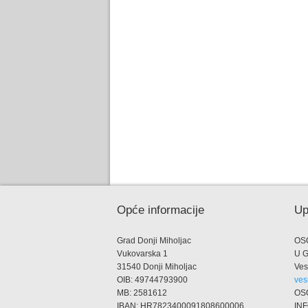
Opće informacije
Up
Grad Donji Miholjac
OS
Vukovarska 1
U 
31540 Donji Miholjac
Ves
OIB: 49744793900
ves
MB: 2581612
OS
IBAN: HR7823400091808600006
IN