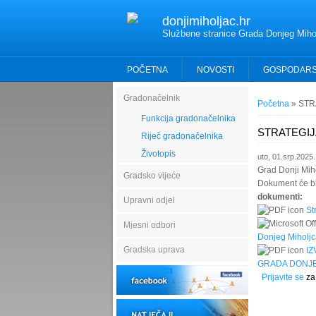
donjimiholjac.hr
Službene stranice Grada Donjeg Miho
POČETNA
NOVOSTI
GOSPODAR
Gradonačelnik
Vi ste ovdje
Početna
» STR
Funkcija gradonačelnika
STRATEGI
Riječ gradonačelnika
Životopis
uto, 01.srp.2025.
Grad Donji Mih
Gradsko vijeće
Dokument će bi
dokumenti:
Upravni odjel
St
Mjesni odbori
Donjeg Miholjc
Gradska uprava
I
GRADA DONJE
Prijavite se
za