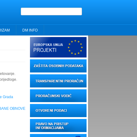
Obrazac pretrage
RIZAM
DM INFO
etovanje.
rijedloge.
ve Grada
RBANE OBNOVE