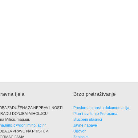
ravna tjela
Brzo pretraživanje
OBA ZADUŽENA ZA NEPRAVILNOSTI
Prostorna planska dokumentacija
GRADU DONJEM MIHOLJCU
Plan i izvršenje Proračuna
na Miličić mag.iur.
Službeni glasnici
na.milicic@donjimiholjac.hr
Javne nabave
OBA ZA PRAVO NA PRISTUP
Ugovori
FORMACIJAMA
Zapisnici