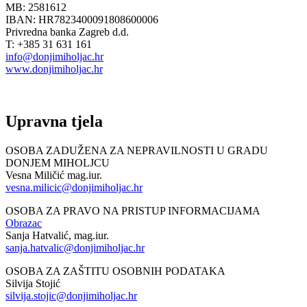
MB: 2581612
IBAN: HR7823400091808600006
Privredna banka Zagreb d.d.
T: +385 31 631 161
info@donjimiholjac.hr
www.donjimiholjac.hr
Upravna tjela
OSOBA ZADUŽENA ZA NEPRAVILNOSTI U GRADU
DONJEM MIHOLJCU
Vesna Miličić mag.iur.
vesna.milicic@donjimiholjac.hr
OSOBA ZA PRAVO NA PRISTUP INFORMACIJAMA
Obrazac
Sanja Hatvalić, mag.iur.
sanja.hatvalic@donjimiholjac.hr
OSOBA ZA ZAŠTITU OSOBNIH PODATAKA
Silvija Stojić
silvija.stojic@donjimiholjac.hr