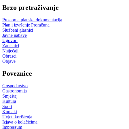
Brzo pretraživanje
Prostorna planska dokumentacija
Plan i izvršenje Proračuna
Službeni glasnici
Javne nabave
Ugovori
Zapisnici
Natječaji
Obrasci
Objave
Poveznice
Gospodarstvo
Gastronomija
Smještaj
Kultura
Sport
Kontakt
Uvjeti korištenja
Izjava o kolačićima
Impressum