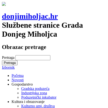
donjimiholjac.hr
Službene stranice Grada
Donjeg Miholjca
Obrazac pretrage
Pretraga
Izbornik
Početna
Novosti
Gospodarstvo
Gradska poduzeća
Industrijska zona
Poduzetnički inkubator
Kultura i obrazovanje
Kulturno umj. društva