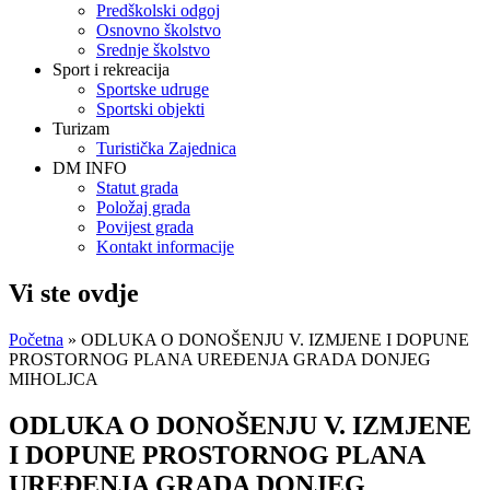
Predškolski odgoj
Osnovno školstvo
Srednje školstvo
Sport i rekreacija
Sportske udruge
Sportski objekti
Turizam
Turistička Zajednica
DM INFO
Statut grada
Položaj grada
Povijest grada
Kontakt informacije
Vi ste ovdje
Početna
» ODLUKA O DONOŠENJU V. IZMJENE I DOPUNE
PROSTORNOG PLANA UREĐENJA GRADA DONJEG
MIHOLJCA
ODLUKA O DONOŠENJU V. IZMJENE
I DOPUNE PROSTORNOG PLANA
UREĐENJA GRADA DONJEG