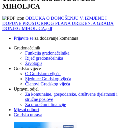
MIHOLJCA
ODLUKA O DONOŠENJU V. IZMJENE I
DOPUNE PROSTORNOG PLANA UREĐENJA GRADA
DONJEG MIHOLJCA.pdf
Prijavite se
za dodavanje komentara
Gradonačelnik
Funkcija gradonačelnika
Riječ gradonačelnika
Životopis
Gradsko vijeće
O Gradskom vijeću
Sjednice Gradskog vijeća
Članovi Gradskog vijeća
Upravni odjel
Za komunalne, gospodarske, društvene djelatnosti i
stručne poslove
Za proračun i financije
Mjesni odbori
Gradska uprava